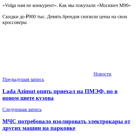
«Volga нам не конкурент». Как мы покупали «Москвич М90»
Скидки до ₽900 тыс. Девять брендов снизили цены на свои
кроссоверы
Новости
Навигация
Предыдущая запись
по
Lada Azimut опять приехал на ПМЭФ, но в
записям
новом цвете кузова
Следующая запись
МЧС потребовало изолировать электрокары от
других машин на парковке