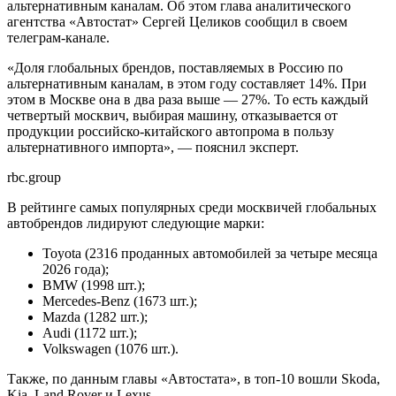
альтернативным каналам. Об этом глава аналитического
агентства «Автостат» Сергей Целиков сообщил в своем
телеграм-канале.
«Доля глобальных брендов, поставляемых в Россию по
альтернативным каналам, в этом году составляет 14%. При
этом в Москве она в два раза выше — 27%. То есть каждый
четвертый москвич, выбирая машину, отказывается от
продукции российско-китайского автопрома в пользу
альтернативного импорта», — пояснил эксперт.
rbc.group
В рейтинге самых популярных среди москвичей глобальных
автобрендов лидируют следующие марки:
Toyota (2316 проданных автомобилей за четыре месяца
2026 года);
BMW (1998 шт.);
Mercedes-Benz (1673 шт.);
Mazda (1282 шт.);
Audi (1172 шт.);
Volkswagen (1076 шт.).
Также, по данным главы «Автостата», в топ-10 вошли Skoda,
Kia, Land Rover и Lexus.