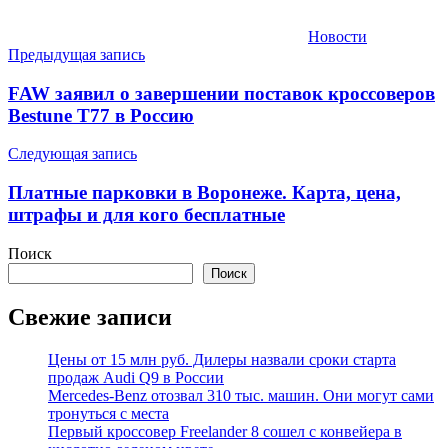
Новости
Навигация
Предыдущая запись
по
FAW заявил о завершении поставок кроссоверов
записям
Bestune T77 в Россию
Следующая запись
Платные парковки в Воронеже. Карта, цена,
штрафы и для кого бесплатные
Поиск
Поиск
Свежие записи
Цены от 15 млн руб. Дилеры назвали сроки старта
продаж Audi Q9 в России
Mercedes-Benz отозвал 310 тыс. машин. Они могут сами
тронуться с места
Первый кроссовер Freelander 8 сошел с конвейера в