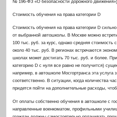
№ 196-ФЗ «О безопасности дорожного движения»)
Стоимость обучения на права категории D
Стоимость обучения на права категории D сильно 
от выбранной автошколы. В Москве можно встрети
100 тыс. руб. за курс, однако средняя стоимость 
около 40 тыс. руб. В регионах встречаются эконом
школах может достигать 70 тыс. руб. и более. Пр
категорию D с нуля все равно не получится) суще
например, в автошколе Мосгортранса эта услуга з
соответственно. В ситуации, когда количества ча
придется пойти на дополнительные расходы, что
От оплаты собственно обучения в автошколе с г
направленные военкоматом, профильными училища
граждан должны самостоятельно оплачивать про