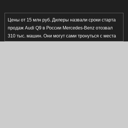
Цены от 15 млн руб. Дилеры назвали сроки старта
продаж Audi Q9 в России
Mercedes-Benz отозвал
310 тыс. машин. Они могут сами тронуться с места
Первый кроссовер Freelander 8 сошел с конвейера
в кислотно-зеленом цвете
Он дистанционно
открывает окна. Раскрыты опции Tenet Plus L4
Не
только Mercedes. Какие авто могут стать
«кирпичами» из-за нового ПО
Mercedes-Benz
отозвал 310 тыс. машин. Они могут сами тронуться с
места
Первый кроссовер Freelander 8 сошел с
конвейера в кислотно-зеленом цвете
Он
дистанционно открывает окна. Раскрыты опции
Tenet Plus L4
От Eonyx до «Москвича». Какие новые
машины продаются дешевле 2 млн руб.
BMW