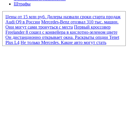
Штрафы
Цены от 15 млн руб. Дилеры назвали сроки старта продаж
Audi Q9 в России
Mercedes-Benz отозвал 310 тыс. машин.
Они могут сами тронуться с места
Первый кроссовер
Freelander 8 сошел с конвейера в кислотно-зеленом цвете
Он дистанционно открывает окна. Раскрыты опции Tenet
Plus L4
Не только Mercedes. Какие авто могут стать
«кирпичами» из-за нового ПО
Mercedes-Benz отозвал 310
тыс. машин. Они могут сами тронуться с места
Первый
кроссовер Freelander 8 сошел с конвейера в кислотно-
зеленом цвете
Он дистанционно открывает окна.
Раскрыты опции Tenet Plus L4
От Eonyx до «Москвича».
Какие новые машины продаются дешевле 2 млн руб.
BMW
отказался от разработки конкурента «Гелика» из-за
сокращения расходов
Мировые автобренды сокращают
выпуск машин. Какие модели могут исчезнуть
Опасные
схемы и доплаты «утиля». Каковы риски при ввозе авто из
Киргизии
Как продавались автомобили EVOLUTE в
России в первом полугодии 2026 года
Больше, чем
кажется. Первый тест бюджетного кроссовера Tenet T4L
«Ждать полгода». Дилеры — о сроках появления нового
Maybach GLS в России
Новые цены, знаки и ОСАГО. К
чему еще готовиться водителям с 1 августа
ГАИ прояснила