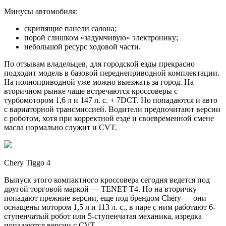
Минусы автомобиля:
скрипящие панели салона;
порой слишком «задумчивую» электронику;
небольшой ресурс ходовой части.
По отзывам владельцев, для городской езды прекрасно
подходит модель в базовой переднеприводной комплектации.
На полноприводной уже можно выезжать за город. На
вторичном рынке чаще встречаются кроссоверы с
турбомотором 1,6 л и 147 л. с. + 7DCT. Но попадаются и авто
с вариаторной трансмиссией. Водители предпочитают версии
с роботом, хотя при корректной езде и своевременной смене
масла нормально служит и CVT.
Chery Tiggo 4
Выпуск этого компактного кроссовера сегодня ведется под
другой торговой маркой — TENET T4. Но на вторичку
попадают прежние версии, еще под брендом Chery — они
оснащены мотором 1,5 л и 113 л. с., в паре с ним работают 6-
ступенчатый робот или 5-ступенчатая механика, изредка
попадаются версии с CVT.