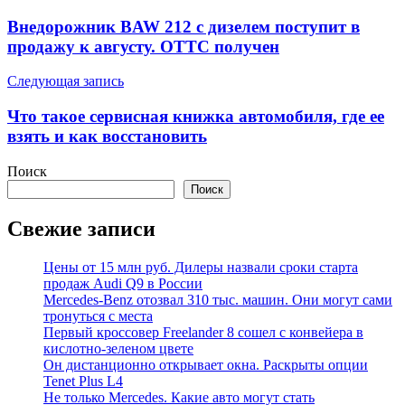
по
Внедорожник BAW 212 с дизелем поступит в
записям
продажу к августу. ОТТС получен
Следующая запись
Что такое сервисная книжка автомобиля, где ее
взять и как восстановить
Поиск
Поиск
Свежие записи
Цены от 15 млн руб. Дилеры назвали сроки старта
продаж Audi Q9 в России
Mercedes-Benz отозвал 310 тыс. машин. Они могут сами
тронуться с места
Первый кроссовер Freelander 8 сошел с конвейера в
кислотно-зеленом цвете
Он дистанционно открывает окна. Раскрыты опции
Tenet Plus L4
Не только Mercedes. Какие авто могут стать