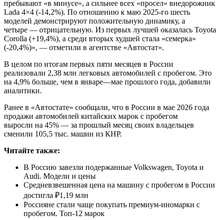
пребывают «в минусе», а сильнее всех «просел» внедорожник
Lada 4×4 (-14,2%). По отношению к маю 2025-го шесть
моделей демонстрируют положительную динамику, а
четыре — отрицательную. Из первых лучшей оказалась Toyota
Corolla (+19,4%), а среди вторых худшей стала «семерка»
(-20,4%)», — отметили в агентстве «Автостат».
В целом по итогам первых пяти месяцев в России
реализовали 2,38 млн легковых автомобилей с пробегом. Это
на 4,9% больше, чем в январе—мае прошлого года, добавили
аналитики.
Ранее в «Автостате» сообщали, что в России в мае 2026 года
продажи автомобилей китайских марок с пробегом
выросли на 45% — за прошлый месяц своих владельцев
сменили 105,5 тыс. машин из КНР.
Читайте также:
В Россию завезли подержанные Volkswagen, Toyota и
Audi. Модели и цены
Средневзвешенная цена на машину с пробегом в России
достигла ₽1,19 млн
Россияне стали чаще покупать премиум-иномарки с
пробегом. Топ-12 марок