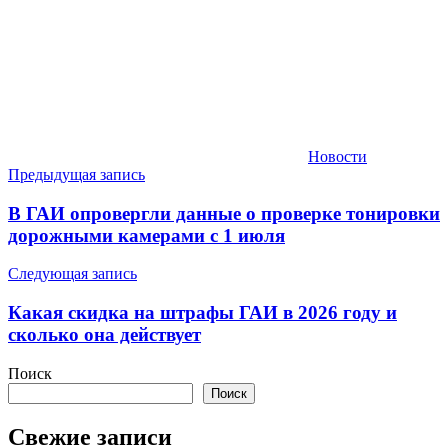
Новости
Навигация
Предыдущая запись
по
В ГАИ опровергли данные о проверке тонировки
записям
дорожными камерами с 1 июля
Следующая запись
Какая скидка на штрафы ГАИ в 2026 году и
сколько она действует
Поиск
Поиск
Свежие записи