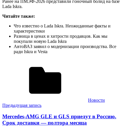
Ранее на ПМЭФ-2026 представили гоночный болид на базе
Lada Iskra.
Читайте также:
Что известно о Lada Iskra. Неожиданные факты и
характеристики
Разница в ценах и хитрости продавцов. Как мы
покупали новую Lada Iskra
АвтоВАЗ заявил о модернизации производства. Все
ради Iskra и Vesta
Новости
Навигация
Предыдущая запись
по
Mercedes-AMG GLE и GLS приедут в Россию.
записям
Срок доставки — полтора месяца