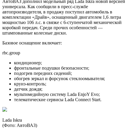
АвтоВАЗ дополнил модельный ряд Lada Iskra новой версией
универсала. Как сообщили в пресс-службе
автопроизводителя, в продажу поступил автомобиль в
комплектации «Драйв», оснащенный двигателем 1,6 литра
мощностью 106 л.с. в связке с 6-ступенчатой механической
коробкой передач. Среди прочих особенностей —
штампованные колесные диски.
Базовое оснащение включает:
rbc.group
кондиционер;
фронтальные подушки безопасности;
подогрев передних сидений;
обогрев зеркал и форсунок стеклоомывателя;
круиз-контроль;
датчик дождя;
мультимедийную систему Lada EnjoY Evo;
телематические сервисы Lada Connect Start.
Lada Iskra
(Фото: АвтоВАЗ)