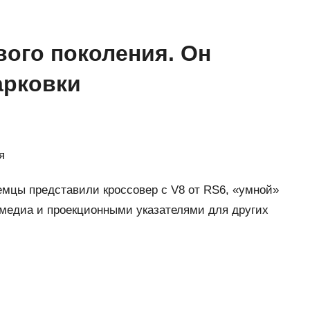
вого поколения. Он
арковки
я
емцы представили кроссовер с V8 от RS6, «умной»
медиа и проекционными указателями для других