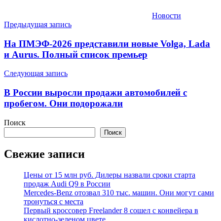
Новости
Навигация
Предыдущая запись
по
На ПМЭФ-2026 представили новые Volga, Lada
записям
и Aurus. Полный список премьер
Следующая запись
В России выросли продажи автомобилей с
пробегом. Они подорожали
Поиск
Поиск
Свежие записи
Цены от 15 млн руб. Дилеры назвали сроки старта
продаж Audi Q9 в России
Mercedes-Benz отозвал 310 тыс. машин. Они могут сами
тронуться с места
Первый кроссовер Freelander 8 сошел с конвейера в
кислотно-зеленом цвете