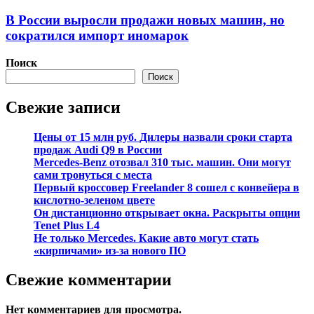
В России выросли продажи новых машин, но
сократился импорт иномарок
Поиск
Поиск
Свежие записи
Цены от 15 млн руб. Дилеры назвали сроки старта
продаж Audi Q9 в России
Mercedes-Benz отозвал 310 тыс. машин. Они могут
сами тронуться с места
Первый кроссовер Freelander 8 сошел с конвейера в
кислотно-зеленом цвете
Он дистанционно открывает окна. Раскрыты опции
Tenet Plus L4
Не только Mercedes. Какие авто могут стать
«кирпичами» из-за нового ПО
Свежие комментарии
Нет комментариев для просмотра.