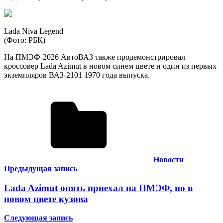
Lada Niva Legend
(Фото: РБК)
На ПМЭФ-2026 АвтоВАЗ также продемонстрировал
кроссовер Lada Azimut в новом синем цвете и один из первых
экземпляров ВАЗ-2101 1970 года выпуска.
Новости
Навигация
Предыдущая запись
по
Lada Azimut опять приехал на ПМЭФ, но в
записям
новом цвете кузова
Следующая запись