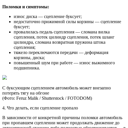
Поломки и симптомы:
износ диска — сцепление буксует;
недостаточно прижимной силы корзины — сцепление
буксует;
провалилась педаль сцепления — сломана вилка
сцепления, потек цилиндр сцепления, потек шланг
цилиндра, сломана возвратная пружина штока
сцепления;
тяжело переключаются передачи — деформация
корзины, диска;
повышенный шум при работе — износ выжимного
подшипника.
С буксующим сцеплением автомобиль может внезапно
потерять тягу на обгоне
(Фото: Feruz Malik / Shutterstock / FOTODOM)
4. Что делать, если сцепление пропало
В зависимости от конкретной причины поломки автомобиль
при пропавшем сцеплении может продолжать движение до
автосервисной станции либо полностью обездвиживается — в