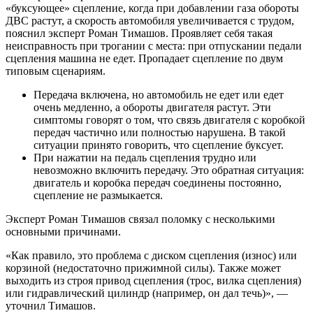
«буксующее» сцепление, когда при добавлении газа обороты
ДВС растут, а скорость автомобиля увеличивается с трудом,
пояснил эксперт Роман Тимашов. Проявляет себя такая
неисправность при трогании с места: при отпускании педали
сцепления машина не едет. Пропадает сцепление по двум
типовым сценариям.
Передача включена, но автомобиль не едет или едет
очень медленно, а обороты двигателя растут. Эти
симптомы говорят о том, что связь двигателя с коробкой
передач частично или полностью нарушена. В такой
ситуации принято говорить, что сцепление буксует.
При нажатии на педаль сцепления трудно или
невозможно включить передачу. Это обратная ситуация:
двигатель и коробка передач соединены постоянно,
сцепление не размыкается.
Эксперт Роман Тимашов связал поломку с несколькими
основными причинами.
«Как правило, это проблема с диском сцепления (износ) или
корзиной (недостаточно прижимной силы). Также может
выходить из строя привод сцепления (трос, вилка сцепления)
или гидравлический цилиндр (например, он дал течь)», —
уточнил Тимашов.