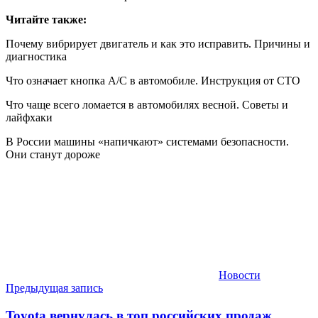
Читайте также:
Почему вибрирует двигатель и как это исправить. Причины и
диагностика
Что означает кнопка A/C в автомобиле. Инструкция от СТО
Что чаще всего ломается в автомобилях весной. Советы и
лайфхаки
В России машины «напичкают» системами безопасности.
Они станут дороже
Новости
Навигация
Предыдущая запись
по
Toyota вернулась в топ российских продаж.