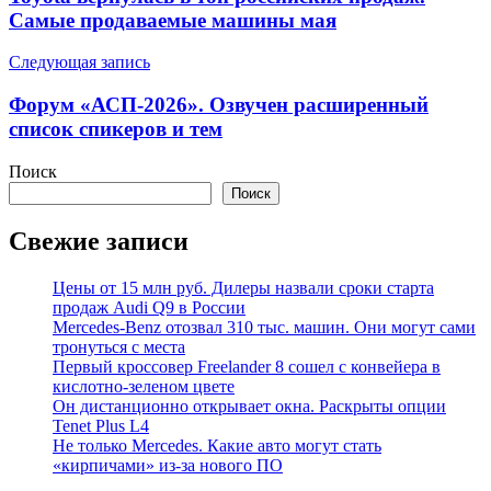
записям
Самые продаваемые машины мая
Следующая запись
Форум «АСП-2026». Озвучен расширенный
список спикеров и тем
Поиск
Поиск
Свежие записи
Цены от 15 млн руб. Дилеры назвали сроки старта
продаж Audi Q9 в России
Mercedes-Benz отозвал 310 тыс. машин. Они могут сами
тронуться с места
Первый кроссовер Freelander 8 сошел с конвейера в
кислотно-зеленом цвете
Он дистанционно открывает окна. Раскрыты опции
Tenet Plus L4
Не только Mercedes. Какие авто могут стать
«кирпичами» из-за нового ПО