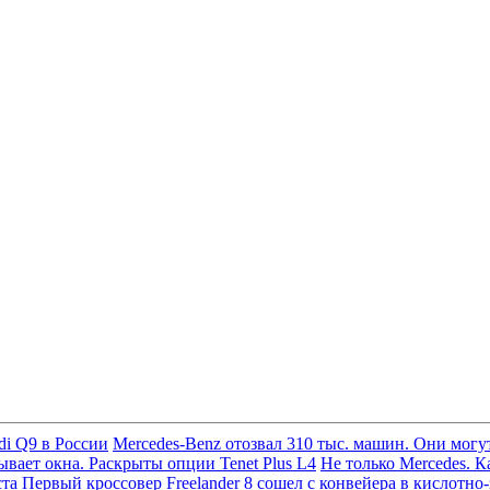
di Q9 в России
Mercedes-Benz отозвал 310 тыс. машин. Они могут
вает окна. Раскрыты опции Tenet Plus L4
Не только Mercedes. К
ста
Первый кроссовер Freelander 8 сошел с конвейера в кислотно