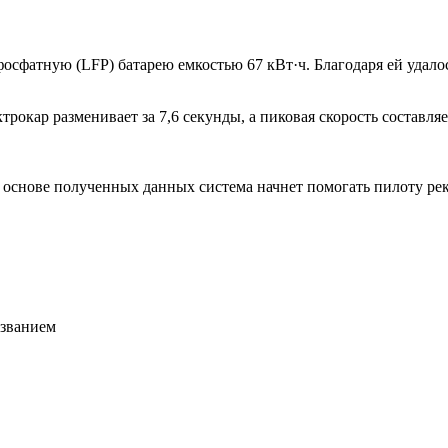
сфатную (LFP) батарею емкостью 67 кВт·ч. Благодаря ей удалось
рокар разменивает за 7,6 секунды, а пиковая скорость составляе
а основе полученных данных система начнет помогать пилоту р
азванием