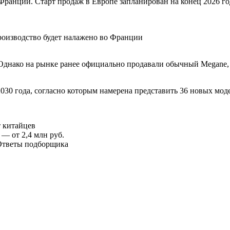
 Франции. Старт продаж в Европе запланирован на конец 2026 го
производство будет налажено во Франции
 Однако на рынке ранее официально продавали обычный Megane,
030 года, согласно которым намерена представить 36 новых мод
т китайцев
 — от 2,4 млн руб.
. Ответы подборщика