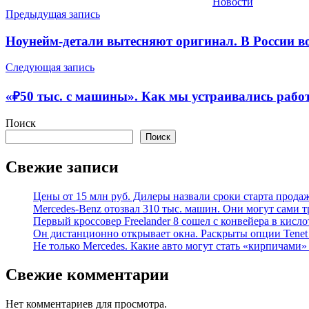
Новости
Навигация
Предыдущая запись
по
Ноунейм-детали вытесняют оригинал. В России в
записям
Следующая запись
«₽50 тыс. с машины». Как мы устраивались рабо
Поиск
Поиск
Свежие записи
Цены от 15 млн руб. Дилеры назвали сроки старта прода
Mercedes-Benz отозвал 310 тыс. машин. Они могут сами т
Первый кроссовер Freelander 8 сошел с конвейера в кисл
Он дистанционно открывает окна. Раскрыты опции Tenet 
Не только Mercedes. Какие авто могут стать «кирпичами»
Свежие комментарии
Нет комментариев для просмотра.