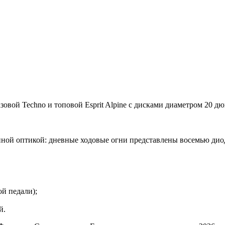
 базовой Techno и топовой Esprit Alpine с дисками диаметром 20 
нной оптикой: дневные ходовые огни представлены восемью ди
й педали);
й.