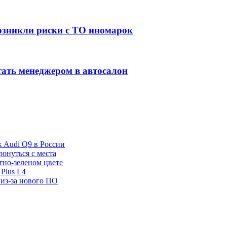
озникли риски с ТО иномарок
тать менеджером в автосалон
ж Audi Q9 в России
ронуться с места
отно-зеленом цвете
Plus L4
 из-за нового ПО