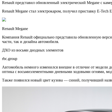
Renault представил обновленный электрический Megane с каме
Renault Megane стал электрокаром, получил приставку E-Tech El
Renault Megane
Компания Renault официально представила обновленную версию 
части, так и дизайна автомобиля.
ДХО из восьми диодных элементов
rbc.group
Автомобиль немного изменился внешне в отличие от модели до 
оптика с восьмиэлементными дневными ходовыми огнями, мод
Также появился новый цвет кузова — синий, получивший назва