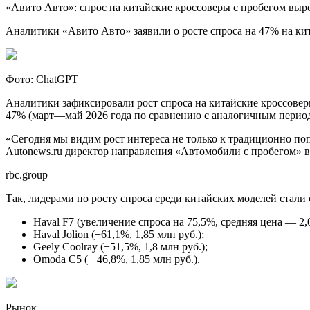
«Авито Авто»: спрос на китайские кроссоверы с пробегом выр
Аналитики «Авито Авто» заявили о росте спроса на 47% на кит
Фото: ChatGPT
Аналитики зафиксировали рост спроса на китайские кроссоверы
47% (март—май 2026 года по сравнению с аналогичным период
«Сегодня мы видим рост интереса не только к традиционно по
Autonews.ru директор направления «Автомобили с пробегом» 
rbc.group
Так, лидерами по росту спроса среди китайских моделей стал
Haval F7 (увеличение спроса на 75,5%, средняя цена — 2,0
Haval Jolion (+61,1%, 1,85 млн руб.);
Geely Coolray (+51,5%, 1,8 млн руб.);
Omoda C5 (+ 46,8%, 1,85 млн руб.).
Рынок