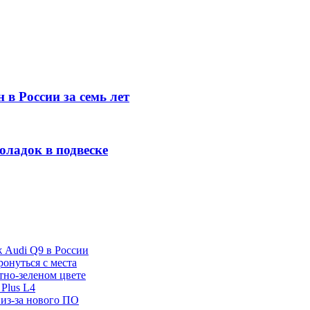
 в России за семь лет
оладок в подвеске
ж Audi Q9 в России
ронуться с места
отно-зеленом цвете
Plus L4
 из-за нового ПО