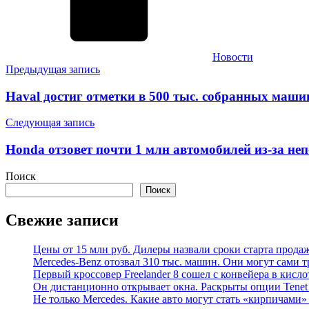
Новости
Навигация
Предыдущая запись
по
Haval достиг отметки в 500 тыс. собранных машин
записям
Следующая запись
Honda отзовет почти 1 млн автомобилей из-за неп
Поиск
Поиск
Свежие записи
Цены от 15 млн руб. Дилеры назвали сроки старта прода
Mercedes-Benz отозвал 310 тыс. машин. Они могут сами т
Первый кроссовер Freelander 8 сошел с конвейера в кисл
Он дистанционно открывает окна. Раскрыты опции Tenet 
Не только Mercedes. Какие авто могут стать «кирпичами»