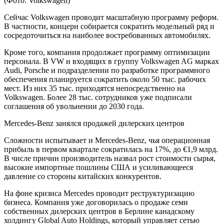
(Фото: Volkswagen)
Сейчас Volkswagen проводит масштабную программу реформ.
В частности, концерн собирается сократить модельный ряд и
сосредоточиться на наиболее востребованных автомобилях.
Кроме того, компания продолжает программу оптимизации
персонала. В VW и входящих в группу Volkswagen AG марках
Audi, Porsche и подразделении по разработке программного
обеспечения планируется сократить около 50 тыс. рабочих
мест. Из них 35 тыс. приходятся непосредственно на
Volkswagen. Более 28 тыс. сотрудников уже подписали
соглашения об увольнении до 2030 года.
Mercedes-Benz занялся продажей дилерских центров
Сложности испытывает и Mercedes-Benz, чья операционная
прибыль в первом квартале сократилась на 17%, до €1,9 млрд.
В числе причин производитель назвал рост стоимости сырья,
высокие импортные пошлины США и усиливающееся
давление со стороны китайских конкурентов.
На фоне кризиса Mercedes проводит реструктуризацию
бизнеса. Компания уже договорилась о продаже семи
собственных дилерских центров в Берлине канадскому
холдингу Global Auto Holdings, который управляет сетью