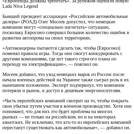
«Европейцы должны трепетать». За рубежом оценили новую
Lada Niva Legend
Бывший президент ассоциации «Российские автомобильные
дилеры» (РОАД) Олег Мосеев допустил, что немецкие
компании могут «специально нагнетать» ситуацию,
поскольку Евросоюз совершил большое количество ошибок в
развитии автопрома на своих территориях.
«Автоконцерны пытаются сделать так, чтобы [Евросоюз]
поменял правила игры. Тогда они смогут конкурировать с
другими компаниями, где нет такого строгого плана по
переходу на электрификацию», — пояснил он.
Мосеев добавил, что уход немецких марок из России после
начала военных действий на Украине также сыграл роль в их
нынешнем положении. Эксперт подчеркнул, что компании
потеряли и рынок, и доступ к дешевым энергоносителям.
«Часть европейских компаний смотрит на то, чтобы покрыть
свои убытки путем участия в военном производстве. Хотя они
понимают, что для них это будет проблема на многих
рынках — не только на российском, но и на некоторых
азиатских. Не исключаю, что кто-то из европейских компаний
перестанут существовать как автомобильные», — добавил он.