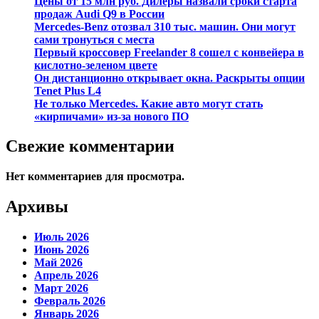
Цены от 15 млн руб. Дилеры назвали сроки старта
продаж Audi Q9 в России
Mercedes-Benz отозвал 310 тыс. машин. Они могут
сами тронуться с места
Первый кроссовер Freelander 8 сошел с конвейера в
кислотно-зеленом цвете
Он дистанционно открывает окна. Раскрыты опции
Tenet Plus L4
Не только Mercedes. Какие авто могут стать
«кирпичами» из-за нового ПО
Свежие комментарии
Нет комментариев для просмотра.
Архивы
Июль 2026
Июнь 2026
Май 2026
Апрель 2026
Март 2026
Февраль 2026
Январь 2026