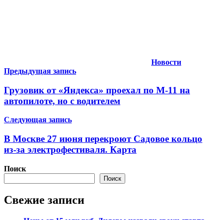
Новости
Навигация
Предыдущая запись
по
Грузовик от «Яндекса» проехал по М-11 на
записям
автопилоте, но с водителем
Следующая запись
В Москве 27 июня перекроют Садовое кольцо
из-за электрофестиваля. Карта
Поиск
Поиск
Свежие записи