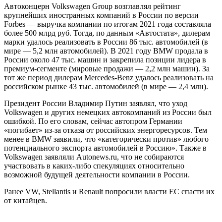
Автоконцерн Volkswagen Group возглавлял рейтинг
крупнейших иностранных компаний в России по версии
Forbes — выручка компании по итогам 2021 года составляла
более 500 млрд руб. Тогда, по данным «Автостата», дилерам
марки удалось реализовать в России 86 тыс. автомобилей (в
мире — 5,2 млн автомобилей). В 2021 году BMW продала в
России около 47 тыс. машин и закрепила позиции лидера в
премиум-сегменте (мировые продажи — 2,2 млн машин). За
тот же период дилерам Mercedes-Benz удалось реализовать на
российском рынке 43 тыс. автомобилей (в мире — 2,4 млн).
Президент России Владимир Путин заявлял, что уход
Volkswagen и других немецких автокомпаний из России был
ошибкой. По его словам, сейчас автопром Германии
«погибает» из-за отказа от российских энергоресурсов. Тем
менее в BMW заявили, что «категорически против» любого
потенциального экспорта автомобилей в Россию». Также в
Volkswagen заявляли Autonews.ru, что не собираются
участвовать в каких-либо спекуляциях относительно
возможной будущей деятельности компании в России.
Ранее VW, Stellantis и Renault попросили власти ЕС спасти их
от китайцев.