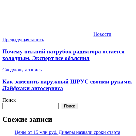
Новости
Навигация
Предыдущая запись
по
Почему нижний патрубок радиатора остается
записям
холодным. Эксперт все объяснил
Следующая запись
Как заменить наружный ШРУС своими руками.
Лайфхаки автосервиса
Поиск
Поиск
Свежие записи
Цены от 15 млн руб. Дилеры назвали сроки старта