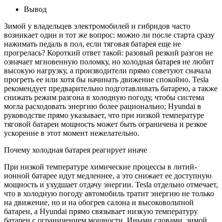
Вывод
Зимой у владельцев электромобилей и гибридов часто
возникает один и тот же вопрос: можно ли после старта сразу
нажимать педаль в пол, если тяговая батарея еще не
прогрелась? Короткий ответ такой: разовый резкий разгон не
означает мгновенную поломку, но холодная батарея не любит
высокую нагрузку, а производители прямо советуют сначала
прогреть ее или хотя бы начинать движение спокойно. Tesla
рекомендует предварительно подготавливать батарею, а также
снижать режим разгона в холодную погоду, чтобы система
могла расходовать энергию более рационально; Hyundai в
руководстве прямо указывает, что при низкой температуре
тяговой батареи мощность может быть ограничена и резкое
ускорение в этот момент нежелательно.
Почему холодная батарея реагирует иначе
При низкой температуре химические процессы в литий-
ионной батарее идут медленнее, а это снижает ее доступную
мощность и ухудшает отдачу энергии. Tesla отдельно отмечает,
что в холодную погоду автомобиль тратит энергию не только
на движение, но и на обогрев салона и высоковольтной
батареи, а Hyundai прямо связывает низкую температуру
батареи с ограничением мощности. Иными словами, зимой