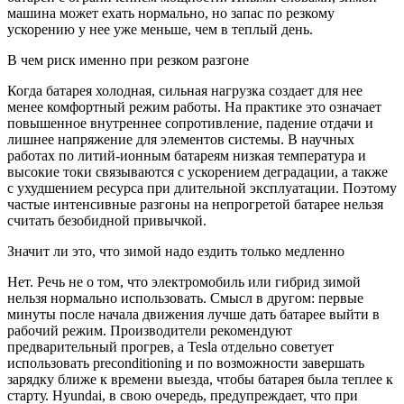
машина может ехать нормально, но запас по резкому
ускорению у нее уже меньше, чем в теплый день.
В чем риск именно при резком разгоне
Когда батарея холодная, сильная нагрузка создает для нее
менее комфортный режим работы. На практике это означает
повышенное внутреннее сопротивление, падение отдачи и
лишнее напряжение для элементов системы. В научных
работах по литий-ионным батареям низкая температура и
высокие токи связываются с ускорением деградации, а также
с ухудшением ресурса при длительной эксплуатации. Поэтому
частые интенсивные разгоны на непрогретой батарее нельзя
считать безобидной привычкой.
Значит ли это, что зимой надо ездить только медленно
Нет. Речь не о том, что электромобиль или гибрид зимой
нельзя нормально использовать. Смысл в другом: первые
минуты после начала движения лучше дать батарее выйти в
рабочий режим. Производители рекомендуют
предварительный прогрев, а Tesla отдельно советует
использовать preconditioning и по возможности завершать
зарядку ближе к времени выезда, чтобы батарея была теплее к
старту. Hyundai, в свою очередь, предупреждает, что при