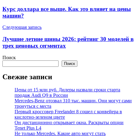
по
Курс доллара все выше. Как это влияет на цены
записям
машин?
Следующая запись
Лучшие летние шины 2026: рейтинг 30 моделей в
трех ценовых сегментах
Поиск
Поиск
Свежие записи
Цены от 15 млн руб. Дилеры назвали сроки старта
продаж Audi Q9 в России
Mercedes-Benz отозвал 310 тыс. машин. Они могут сами
тронуться с места
Первый кроссовер Freelander 8 сошел с конвейера в
кислотно-зеленом цвете
Он дистанционно открывает окна. Раскрыты опции
Tenet Plus L4
Не только Mercedes. Какие авто могут стать