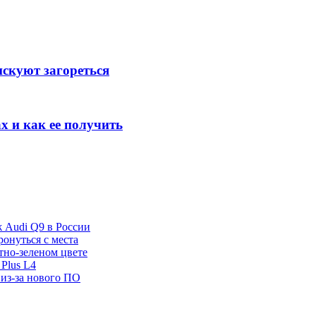
искуют загореться
х и как ее получить
ж Audi Q9 в России
ронуться с места
отно-зеленом цвете
Plus L4
 из-за нового ПО