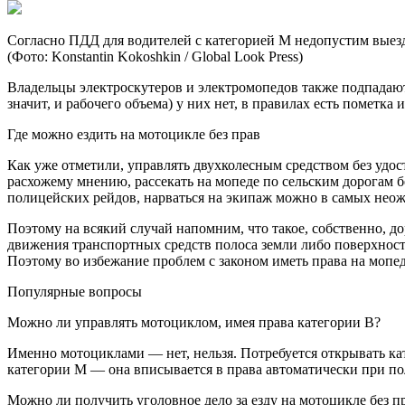
Согласно ПДД для водителей с категорией М недопустим выезд
(Фото: Konstantin Kokoshkin / Global Look Press)
Владельцы электроскутеров и электромопедов также подпадают 
значит, и рабочего объема) у них нет, в правилах есть пометка
Где можно ездить на мотоцикле без прав
Как уже отметили, управлять двухколесным средством без удос
расхожему мнению, рассекать на мопеде по сельским дорогам бе
полицейских рейдов, нарваться на экипаж можно в самых нео
Поэтому на всякий случай напомним, что такое, собственно, д
движения транспортных средств полоса земли либо поверхнос
Поэтому во избежание проблем с законом иметь права на мопед
Популярные вопросы
Можно ли управлять мотоциклом, имея права категории В?
Именно мотоциклами — нет, нельзя. Потребуется открывать к
категории М — она вписывается в права автоматически при по
Можно ли получить уголовное дело за езду на мотоцикле без п