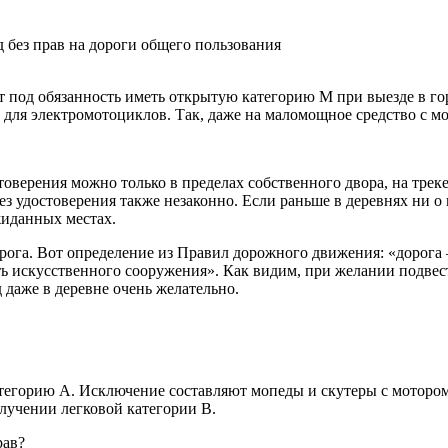
 без прав на дороги общего пользования
под обязанность иметь открытую категорию М при выезде в горо
 и для электромотоциклов. Так, даже на маломощное средство с м
товерения можно только в пределах собственного двора, на трек
з удостоверения также незаконно. Если раньше в деревнях ни о к
жиданных местах.
орога. Вот определение из Правил дорожного движения: «дорога
ть искусственного сооружения». Как видим, при желании подве
 даже в деревне очень желательно.
атегорию А. Исключение составляют мопеды и скутеры с моторо
лучении легковой категории В.
рав?