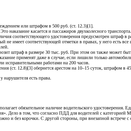
еждением или штрафом в 500 руб. (ст. 12.3)[1].
. Это наказание касается и пассажиров двухколесного транспорта
чия соответствующего удостоверения предусмотрен штраф в размере
рый не имеет соответствующей отметки в правах, у него есть в
лей.
грозит штраф в размере 30 тыс. руб. При этом он также может бы
казание применят даже в случае, если лишили только автомобил
ли исправительными работами на 200 часов.
я (ст. 12.8)[3] обернется арестом на 10–15 суток, штрафом в 45 
 у нарушителя есть права.
олагает обязательное наличие водительского удостоверения. Ед
я». Дело в том, что согласно ПДД для водителей с категорией М
можно и без корочки. С другой стороны, при внезапной встрече