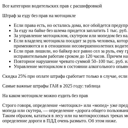
Все категории водительских прав с расшифровкой
Штраф за езду без прав на мотоцикле
Если права есть, но остались дома, все обойдется предупр
За езду на байке без шлема придется заплатить 1 тыс. руб
За управление мотоциклом, скутером или мопедом без нали
Если владелец мотоцикла посадит за руль человека, кото
применяются и в отношении несовершеннолетних водите
Если прав лишили, но байкер все равно сел за руль, ему 
исправительным работам сроком до 120 часов. Причем на
Повторное нарушение чревато суммой 50–100 тыс. руб. и
Управление мотоциклом в состоянии алкогольного опьянени
Скидка 25% при оплате штрафа сработает только в случае, если
Самые важные штрафы ГАИ в 2025 году: таблица
На каком мотоцикле можно ездить без прав
Строго говоря, определение «мотоцикл» или «мопед» уже предп
мопеда или скутера, — определение «дорога общего пользовани
Таким образом, кататься в лесу или на мотокроссовых треках 
определение дороги в ПДД очень размыто. Об этом ниже.