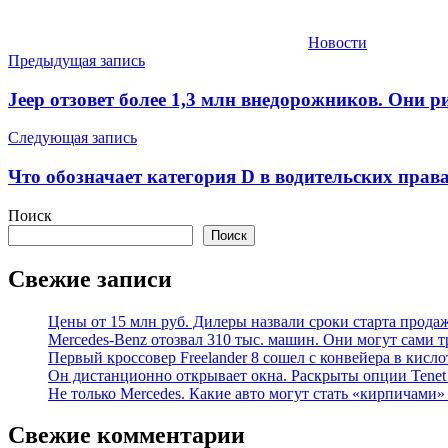
Новости
Навигация
Предыдущая запись
по
Jeep отзовет более 1,3 млн внедорожников. Они р
записям
Следующая запись
Что обозначает категория D в водительских права
Поиск
Поиск
Свежие записи
Цены от 15 млн руб. Дилеры назвали сроки старта прода
Mercedes-Benz отозвал 310 тыс. машин. Они могут сами т
Первый кроссовер Freelander 8 сошел с конвейера в кисл
Он дистанционно открывает окна. Раскрыты опции Tenet 
Не только Mercedes. Какие авто могут стать «кирпичами»
Свежие комментарии