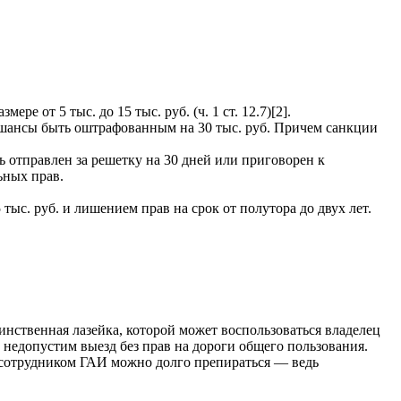
.
 от 5 тыс. до 15 тыс. руб. (ч. 1 ст. 12.7)[2].
се шансы быть оштрафованным на 30 тыс. руб. Причем санкции
ть отправлен за решетку на 30 дней или приговорен к
ьных прав.
тыс. руб. и лишением прав на срок от полутора до двух лет.
инственная лазейка, которой может воспользоваться владелец
 недопустим выезд без прав на дороги общего пользования.
 с сотрудником ГАИ можно долго препираться — ведь