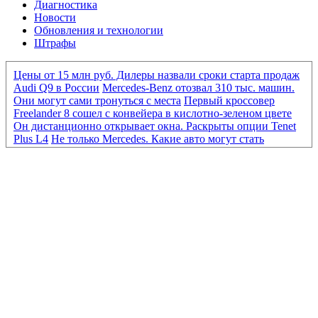
Диагностика
Новости
Обновления и технологии
Штрафы
Цены от 15 млн руб. Дилеры назвали сроки старта продаж
Audi Q9 в России
Mercedes-Benz отозвал 310 тыс. машин.
Они могут сами тронуться с места
Первый кроссовер
Freelander 8 сошел с конвейера в кислотно-зеленом цвете
Он дистанционно открывает окна. Раскрыты опции Tenet
Plus L4
Не только Mercedes. Какие авто могут стать
«кирпичами» из-за нового ПО
Mercedes-Benz отозвал 310
тыс. машин. Они могут сами тронуться с места
Первый
кроссовер Freelander 8 сошел с конвейера в кислотно-
зеленом цвете
Он дистанционно открывает окна.
Раскрыты опции Tenet Plus L4
От Eonyx до «Москвича».
Какие новые машины продаются дешевле 2 млн руб.
BMW
отказался от разработки конкурента «Гелика» из-за
сокращения расходов
Мировые автобренды сокращают
выпуск машин. Какие модели могут исчезнуть
Опасные
схемы и доплаты «утиля». Каковы риски при ввозе авто из
Киргизии
Как продавались автомобили EVOLUTE в
России в первом полугодии 2026 года
Больше, чем
кажется. Первый тест бюджетного кроссовера Tenet T4L
«Ждать полгода». Дилеры — о сроках появления нового