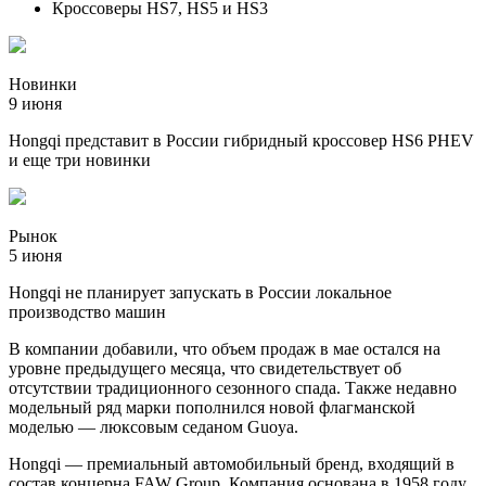
Кроссоверы HS7, HS5 и HS3
Новинки
9 июня
Hongqi представит в России гибридный кроссовер HS6 PHEV
и еще три новинки
Рынок
5 июня
Hongqi не планирует запускать в России локальное
производство машин
В компании добавили, что объем продаж в мае остался на
уровне предыдущего месяца, что свидетельствует об
отсутствии традиционного сезонного спада. Также недавно
модельный ряд марки пополнился новой флагманской
моделью — люксовым седаном Guoya.
Hongqi — премиальный автомобильный бренд, входящий в
состав концерна FAW Group. Компания основана в 1958 году