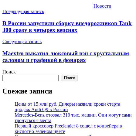
Новости
Навигация
Предыдущая запись
по
В России запустили сборку внедорожников Tank
записям
300 сразу в четырех версиях
Следующая запись
Maextro выкатил люксовый вэн с хрустальным
салоном и графикой в фонарях
Поиск
Поиск
Свежие записи
Цены от 15 млн руб. Дилеры назвали сроки старта
продаж Audi Q9 в России
Mercedes-Benz отозвал 310 тыс. машин. Они могут сами
тронуться с места
Первый кроссовер Freelander 8 сошел с конвейера в
кислотно-зеленом цвете