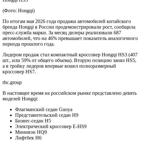
(Фото: Hongqi)
По итогам мая 2026 года продажи автомобилей китайского
бренда Hongqi в России продемонстрировали рост, сообщила
пресс-служба марки. За месяц дилеры реализовали 687
автомобилей, что на 46% превышает показатель аналогичного
периода прошлого года.
Лидером продаж стал компактный кроссовер Hongqi HS3 (407
шт., или 59% от общего объема). Вторую позицию занял HS5,
а в тройку лидеров впервые вошел полноразмерный
кроссовер HS7.
rbc.group
В настоящее время на российском рынке представлено девять
моделей Hongqi:
Флагманский седан Guoya
Представительский седан H9
Бизнес-седан H5
Электрический кроссовер E-HS9
Минивэн HQ9
Лифтбек H6