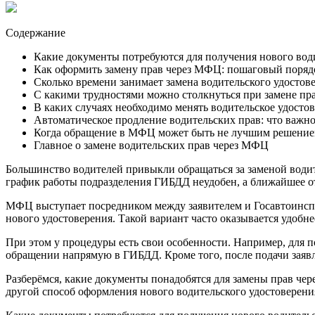
Содержание
Какие документы потребуются для получения нового вод
Как оформить замену прав через МФЦ: пошаговый поряд
Сколько времени занимает замена водительского удосто
С какими трудностями можно столкнуться при замене п
В каких случаях необходимо менять водительское удосто
Автоматическое продление водительских прав: что важн
Когда обращение в МФЦ может быть не лучшим решени
Главное о замене водительских прав через МФЦ
Большинство водителей привыкли обращаться за заменой водит
график работы подразделения ГИБДД неудобен, а ближайшее о
МФЦ выступает посредником между заявителем и Госавтоинспе
нового удостоверения. Такой вариант часто оказывается удобн
При этом у процедуры есть свои особенности. Например, для п
обращении напрямую в ГИБДД. Кроме того, после подачи заявл
Разберёмся, какие документы понадобятся для замены прав чер
другой способ оформления нового водительского удостоверени