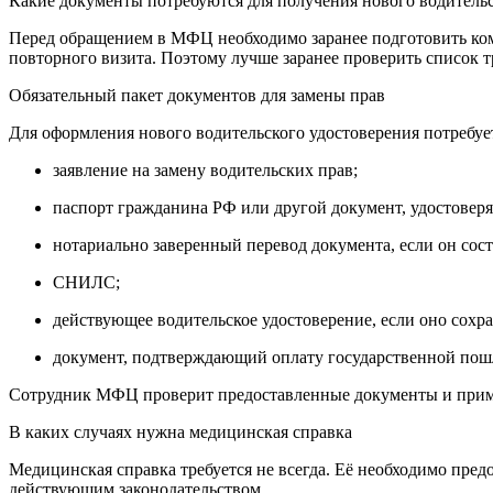
Какие документы потребуются для получения нового водительс
Перед обращением в МФЦ необходимо заранее подготовить комп
повторного визита. Поэтому лучше заранее проверить список т
Обязательный пакет документов для замены прав
Для оформления нового водительского удостоверения потребует
заявление на замену водительских прав;
паспорт гражданина РФ или другой документ, удостовер
нотариально заверенный перевод документа, если он сос
СНИЛС;
действующее водительское удостоверение, если оно сохр
документ, подтверждающий оплату государственной по
Сотрудник МФЦ проверит предоставленные документы и приме
В каких случаях нужна медицинская справка
Медицинская справка требуется не всегда. Её необходимо пред
действующим законодательством.