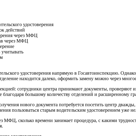
ительского удостоверения
ок действий
верения через МФЦ
рав через МФЦ
верение
о учитывать
ем
ельского удостоверения напрямую в Госавтоинспекцию. Однако 
тделение находится далеко, оформить замену можно через мног
кцией: сотрудники центра принимают документы, проверяют их
ее благодаря большому количеству отделений и расширенному гр
олучения нового документа потребуется посетить центр дважды,
ения пользоваться старым водительским удостоверением уже нел
ез МФЦ, сколько времени занимает процедура, с какими труднос
я.