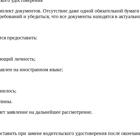
кого удостоверения
лект документов. Отсутствие даже одной обязательной бумаги 
ребований и убедиться, что все документы находятся в актуальн
ся предоставить:
яющий личность;
тавлен на иностранном языке;
анилось;
шлины.
т заявление на дальнейшее рассмотрение.
оставить при замене водительского удостоверения после окончан