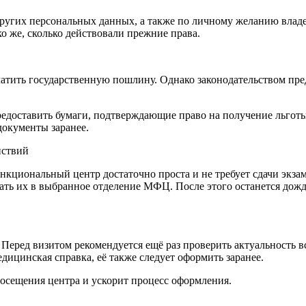
других персональных данных, а также по личному желанию влад
ко же, сколько действовали прежние права.
латить государственную пошлину. Однако законодательством пр
редоставить бумаги, подтверждающие право на получение льгот
окументы заранее.
йствий
нкциональный центр достаточно проста и не требует сдачи экз
ть их в выбранное отделение МФЦ. После этого останется дожда
еред визитом рекомендуется ещё раз проверить актуальность вс
дицинская справка, её также следует оформить заранее.
осещения центра и ускорит процесс оформления.