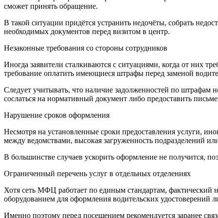
сможет принять обращение.
В такой ситуации придётся устранить недочёты, собрать недос
необходимых документов перед визитом в центр.
Незаконные требования со стороны сотрудников
Иногда заявители сталкиваются с ситуациями, когда от них т
требование оплатить имеющиеся штрафы перед заменой водите
Следует учитывать, что наличие задолженностей по штрафам не
сослаться на нормативный документ либо предоставить письме
Нарушение сроков оформления
Несмотря на установленные сроки предоставления услуги, иног
между ведомствами, высокая загруженность подразделений ил
В большинстве случаев ускорить оформление не получится, по
Ограниченный перечень услуг в отдельных отделениях
Хотя сеть МФЦ работает по единым стандартам, фактический н
оборудованием для оформления водительских удостоверений ли
Именно поэтому перед посещением рекомендуется заранее свя