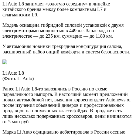
Li Auto L8 занимает «золотую середину» в линейке
китайского бренда между более компактным L7 и
флагманским L9.
Модель оснащена гибридной силовой установкой с двумя
электромоторами мощностью в 449 л.с. Запас хода на
электричестве — до 235 км, суммарно — до 1180 км.
У автомобиля новинки трехрядная конфигурация салона,
расширенный набор опций комфорта и систем безопасности.
Li Auto L8
(Фото: Li Auto)
Ранее Li Auto L8-то завозились в Россию по схеме
параллельного импорта. В настоящий момент предложений
новых автомобилей нет, выяснил корреспондент Autonews.ru
после изучения объявлений дилеров и профессиональных
продавцов на популярных классифайдах. В продаже есть
лишь несколько подержанных кроссоверов, цены начинаются
от 5 млн руб.
Марка Li Auto официально дебютировала в России осенью