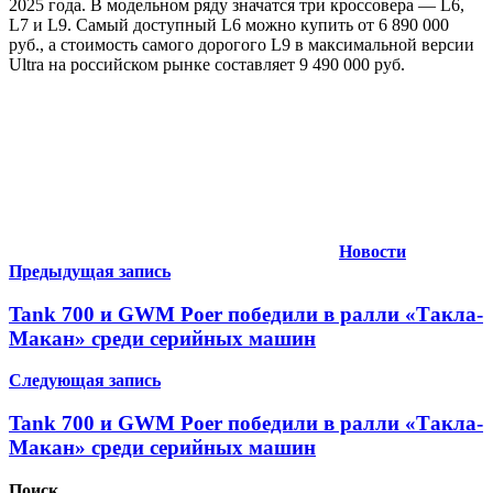
2025 года. В модельном ряду значатся три кроссовера — L6,
L7 и L9. Самый доступный L6 можно купить от 6 890 000
руб., а стоимость самого дорогого L9 в максимальной версии
Ultra на российском рынке составляет 9 490 000 руб.
Новости
Навигация
Предыдущая запись
по
Tank 700 и GWM Poer победили в ралли «Такла-
записям
Макан» среди серийных машин
Следующая запись
Tank 700 и GWM Poer победили в ралли «Такла-
Макан» среди серийных машин
Поиск