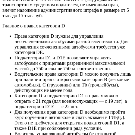
транспортным средством водителем, не имеющим прав,
влечет наложение административного штрафа в размере от 5
тыс. до 15 тыс. руб.
Главное о правах категории D
Права категории D нужны для управления
несочлененными автобусами разной вместимости. Для
управления сочлененными автобусами требуется уже
категория DE.
Подкатегории D1 и D1E позволяют управлять
автобусами с прицепами разрешенной максимальной
массой до 750 и свыше 750 кг соответственно.
Водительские права категории D можно получить лишь
при наличии прав с открытыми категорий В (легковые
автомобиля), С (грузовики) или Tb (троллейбусы),
действующих не менее года.
Категорию D и подкатегорию D1 в правах можно
открыть с 21 года (для военнослужащих — с 19 лет), а
подкатегорию D1E — с 22 лет.
Для получения прав категории D необходимо пройти
курс обучения в автошколе и сдать экзамен в ГИБДД.
Этого не требуется для открытия подкатегорий D1, а
также D1E при соблюдении ряда условий.
Водитель, управляющий автобусом без открытой