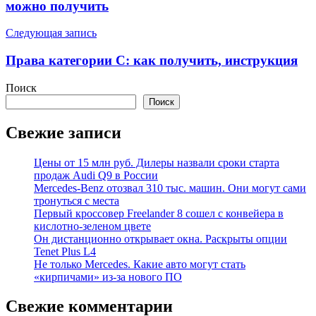
записям
можно получить
Следующая запись
Права категории С: как получить, инструкция
Поиск
Поиск
Свежие записи
Цены от 15 млн руб. Дилеры назвали сроки старта
продаж Audi Q9 в России
Mercedes-Benz отозвал 310 тыс. машин. Они могут сами
тронуться с места
Первый кроссовер Freelander 8 сошел с конвейера в
кислотно-зеленом цвете
Он дистанционно открывает окна. Раскрыты опции
Tenet Plus L4
Не только Mercedes. Какие авто могут стать
«кирпичами» из-за нового ПО
Свежие комментарии