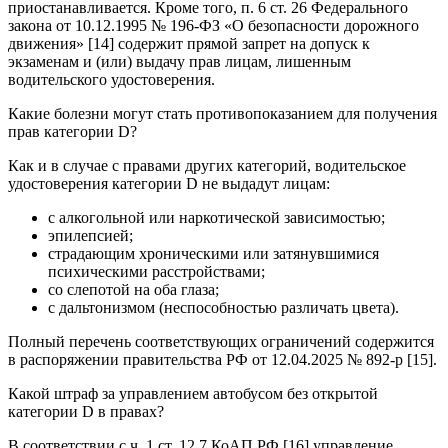
приостанавливается. Кроме того, п. 6 ст. 26 Федерального
закона от 10.12.1995 № 196-ФЗ «О безопасности дорожного
движения» [14] содержит прямой запрет на допуск к
экзаменам и (или) выдачу прав лицам, лишенным
водительского удостоверения.
Какие болезни могут стать противопоказанием для получения
прав категории D?
Как и в случае с правами других категорий, водительское
удостоверения категории D не выдадут лицам:
с алкогольной или наркотической зависимостью;
эпилепсией;
страдающим хроническими или затянувшимися
психическими расстройствами;
со слепотой на оба глаза;
с дальтонизмом (неспособностью различать цвета).
Полный перечень соответствующих ограничений содержится
в распоряжении правительства РФ от 12.04.2025 № 892-р [15].
Какой штраф за управлением автобусом без открытой
категории D в правах?
В соответствии с ч. 1 ст. 12.7 КоАП РФ [16] управление