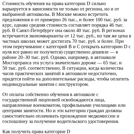
Стоимость обучения на права категории D сильно
варьируется в зависимости не только от региона, но и от
выбранной автошколы. В Москве можно встретить
предложения и от примерно 26 тыс., и более 100 тыс. руб. за
курс, однако средняя стоимость составляет порядка 46 тыс.
руб. В Санкт-Петербурге она около 40 тыс. руб. В регионах
встречаются экономварианты от 12 тыс. руб., но там же цена в
частных школах может достигать 70 тыс. руб. и более. При
этом переучивание с категорий В и С (открыть категорию D с
нуля все равно не получится) существенно дешевле — в
районе 20–30 тыс. руб. Однако, например, в автошколе
Мосгортранса эта услуга значительно дороже — 65 тыс. и
50 тыс. руб. соответственно. В ситуации, когда количества
часов практических занятий в автошколе недостаточно,
придется пойти на дополнительные расходы, чтобы оплатить
индивидуальные занятия с инструктором.
От оплаты собственно обучения в автошколе с
государственной лицензией освобождаются лица,
направленные военкоматом, профильными училищами или
центрами занятости. Но и эти категории граждан должны
самостоятельно оплачивать прохождение медкомиссии и
госпошлину за получение водительского удостоверения.
Как получить права категории D