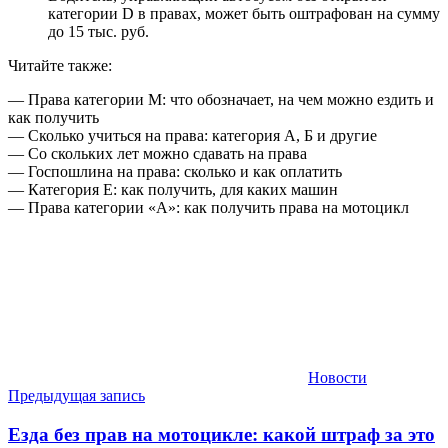
категории D в правах, может быть оштрафован на сумму
до 15 тыс. руб.
Читайте также:
— Права категории М: что обозначает, на чем можно ездить и
как получить
— Сколько учиться на права: категория А, Б и другие
— Со скольких лет можно сдавать на права
— Госпошлина на права: сколько и как оплатить
— Категория Е: как получить, для каких машин
— Права категории «А»: как получить права на мотоцикл
Новости
Навигация
Предыдущая запись
по
Езда без прав на мотоцикле: какой штраф за это