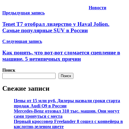
Новости
Навигация
Предыдущая запись
по
Tenet Т7 отобрал лидерство у Haval Jolion.
записям
Самые популярные SUV в России
Следующая запись
Как понять, что вот-вот сломается сцепление в
машине. 5 нетипичных причин
Поиск
Поиск
Свежие записи
Цены от 15 млн руб. Дилеры назвали сроки старта
продаж Audi Q9 в России
Mercedes-Benz отозвал 310 тыс. машин. Они могут
сами тронуться с места
Первый кроссовер Freelander 8 сошел с конвейера в
кислотно-зеленом цвете