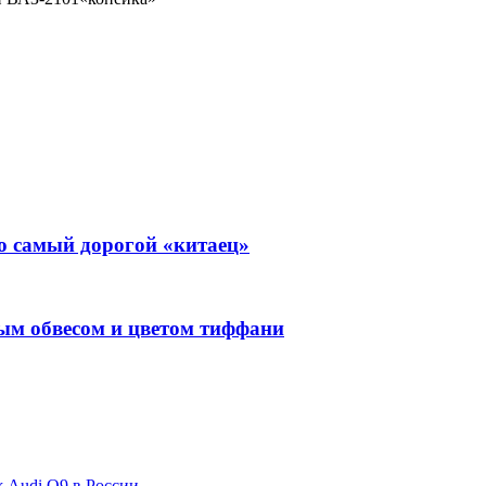
 самый дорогой «китаец»
тым обвесом и цветом тиффани
ж Audi Q9 в России