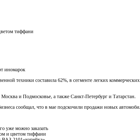
 цветом тиффани
рт иномарок
ственной техники составила 62%, в сегменте легких коммерческ
Москва и Подмосковье, а также Санкт-Петербург и Татарстан.
изнеса сообщал, что в мае подскочили продажи новых автомоби
го уже можно заказать
сом и цветом тиффани
и ВАЗ-2101«копейка»