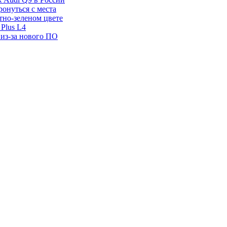
ронуться с места
отно-зеленом цвете
Plus L4
 из-за нового ПО