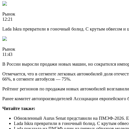
Рынок
12:21
Lada Iskra превратили в гоночный болид. С крутым обвесом и
Рынок
11:43
В России выросли продажи новых машин, но сократился импо
Отмечается, что в сегменте легковых автомобилей доля отече
66%, в сегменте автобусов — 75%.
Рейтинг регионов по продажам новых автомобилей возглавили 
Ранее комитет автопроизводителей Ассоциации европейского б
Читайте также:
Обновленный Aurus Senat представили на ПМЭФ-2026. Е
Lada Iskra превратили в гоночный болид. С крутым обве
Lada показала на ПМЭФ один из первых образцов модел