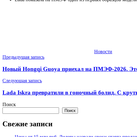
Новости
Навигация
Предыдущая запись
по
Новый Hongqi Guoya приехал на ПМЭФ-2026. Это
записям
Следующая запись
Lada Iskra превратили в гоночный болид. С кру
Поиск
Поиск
Свежие записи
Цены от 15 млн руб. Дилеры назвали сроки старта прода