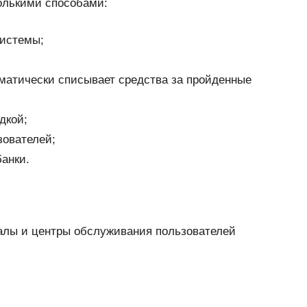
олькими способами:
системы;
оматически списывает средства за пройденные
дкой;
зователей;
банки.
алы и центры обслуживания пользователей