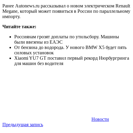
Ранее Autonews.ru рассказывал о новом электрическом Renault
Megane, который может появиться в России по параллельному
импорту.
Читайте также:
Россиянам грозят доплаты по утильсбору. Машины
были ввезены из ЕАЭС
От бензина до водорода. У нового BMW Х5 будет пять
силовых установок
Xiaomi YU7 GT поставил первый рекорд Нюрбургринга
для машин без водителя
Новости
Навигация
Предыдущая запись