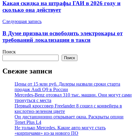
по
Какая скидка на штрафы ГАИ в 2026 году и
записям
сколько она действует
Следующая запись
В Думе призвали освободить электрокары от
требований локализации в такси
Поиск
Поиск
Свежие записи
Цены от 15 млн руб. Дилеры назвали сроки старта
продаж Audi Q9 в России
Mercedes-Benz отозвал 310 тыс. машин. Они могут сами
тронуться с места
Первый кроссовер Freelander 8 сошел с конвейера в
кислотно-зеленом цвете
Он дистанционно открывает окна. Раскрыты опции
Tenet Plus L4
Не только Mercedes. Какие авто могут стать
«кирпичами» из-за нового ПО