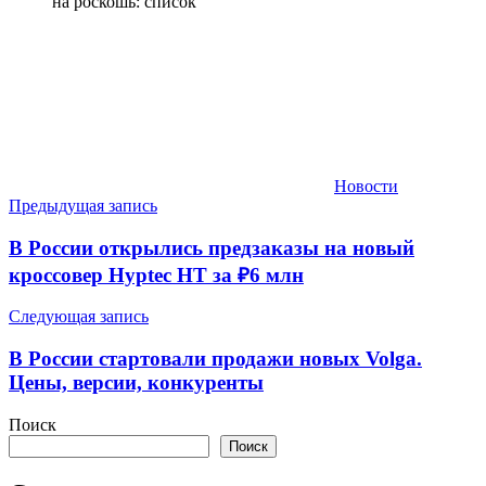
на роскошь: список
Новости
Навигация
Предыдущая запись
по
В России открылись предзаказы на новый
записям
кроссовер Hyptec HT за ₽6 млн
Следующая запись
В России стартовали продажи новых Volga.
Цены, версии, конкуренты
Поиск
Поиск