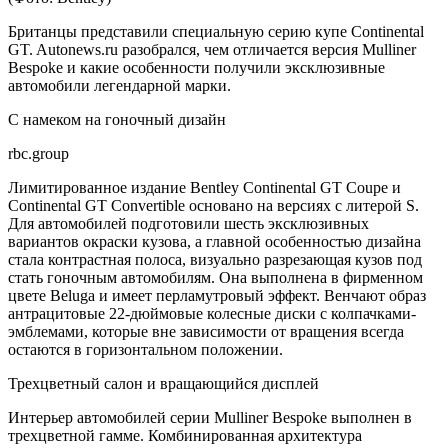
Британцы представили специальную серию купе Continental
GT. Autonews.ru разобрался, чем отличается версия Mulliner
Bespoke и какие особенности получили эксклюзивные
автомобили легендарной марки.
С намеком на гоночный дизайн
rbc.group
Лимитированное издание Bentley Continental GT Coupe и
Continental GT Convertible основано на версиях с литерой S.
Для автомобилей подготовили шесть эксклюзивных
вариантов окраски кузова, а главной особенностью дизайна
стала контрастная полоса, визуально разрезающая кузов под
стать гоночным автомобилям. Она выполнена в фирменном
цвете Beluga и имеет перламутровый эффект. Венчают образ
антрацитовые 22-дюймовые колесные диски с колпачками-
эмблемами, которые вне зависимости от вращения всегда
остаются в горизонтальном положении.
Трехцветный салон и вращающийся дисплей
Интерьер автомобилей серии Mulliner Bespoke выполнен в
трехцветной гамме. Комбинированная архитектура