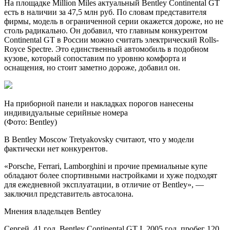
На площадке Million Miles актуальный Bentley Continental GT
есть в наличии за 47,5 млн руб. По словам представителя
фирмы, модель в ограниченной серии окажется дороже, но не
столь радикально. Он добавил, что главным конкурентом
Continental GT в России можно считать электрический Rolls-
Royce Spectre. Это единственный автомобиль в подобном
кузове, который сопоставим по уровню комфорта и
оснащения, но стоит заметно дороже, добавил он.
На приборной панели и накладках порогов нанесены
индивидуальные серийные номера
(Фото: Bentley)
В Bentley Moscow Tretyakovsky считают, что у модели
фактически нет конкурентов.
«Porsche, Ferrari, Lamborghini и прочие премиальные купе
обладают более спортивными настройками и хуже подходят
для ежедневной эксплуатации, в отличие от Bentley», —
заключил представитель автосалона.
Мнения владельцев Bentley
Сергей, 41 год, Bentley Continental GT I, 2005 год, пробег 120