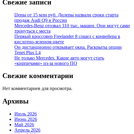
Свежие записи
Цены от 15 млн руб. Дилеры назвали сроки старта
продаж Audi Q9 в России
Mercedes-Benz отозвал 310 тыс. машин. Они могут сами
тронуться с места
Первый кроссовер Freelander 8 сошел с конвейера в
кислотно-зеленом цвете
Он дистанционно открывает окна. Раскрыты опции
Tenet Plus L4
Не только Mercedes. Какие авто могут стать
«кирпичами» из-за нового ПО
Свежие комментарии
Нет комментариев для просмотра.
Архивы
Июль 2026
Июнь 2026
Май 2026
Апрель 2026