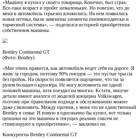
«Машину я купил у своего товарища. Конечно, был страх.
Все-таки возраст и пробег немаленькие. Но повезло, что до
меня в автомобиль серьезно вложились. На нем появились
новая оптика, были заменены элементы пневмоподвески и
тормозной системы», — поделился историей приобретения
собственник машины.
Bentley Continental GT
(Фото: Bentley)
«Мне очень нравится, как автомобиль ведет себя на дороге. Я
живу за городом, поэтому 90% поездок — это пустые трассы
без пробок. На скорости появляется ощущение, что ты за
рулем большого круизера. Не могу вспомнить ни одной
похожей машины, хотя поездил на многих. Кстати, многие
детали имеют аналоги от моделей концерна Volkswagen,
поэтому при правильном подходе к обслуживанию можно
даже сэкономить. Между прочим, у меня это не единственный
Bentley в семье. И новую я однозначно бы купил, вот только
ценники на эти машины в текущих реалиях совсем не
стимулируют к приобретению», — заключил он.
Конкуренты Bentley Continental GT