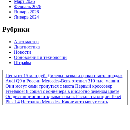
Март 2026
Февраль 2026
Январь 2026
Январь 2024
Рубрики
Авто мастер
Диагностика
Новости
Обновления и технологии
Штрафы
Цены от 15 млн руб. Дилеры назвали сроки старта продаж
Audi Q9 в России
Mercedes-Benz отозвал 310 тыс. машин.
Они могут сами тронуться с места
Первый кроссовер
Freelander 8 сошел с конвейера в кислотно-зеленом цвете
Он дистанционно открывает окна. Раскрыты опции Tenet
Plus L4
Не только Mercedes. Какие авто могут стать
«кирпичами» из-за нового ПО
Mercedes-Benz отозвал 310
тыс. машин. Они могут сами тронуться с места
Первый
кроссовер Freelander 8 сошел с конвейера в кислотно-
зеленом цвете
Он дистанционно открывает окна.
Раскрыты опции Tenet Plus L4
От Eonyx до «Москвича».