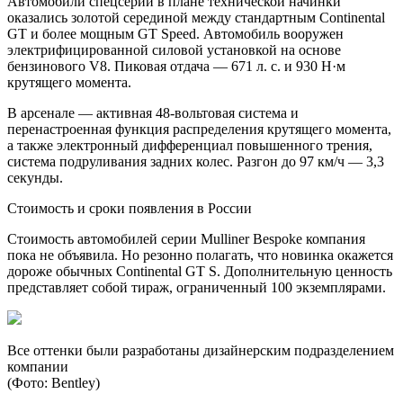
Автомобили спецсерии в плане технической начинки
оказались золотой серединой между стандартным Continental
GT и более мощным GT Speed. Автомобиль вооружен
электрифицированной силовой установкой на основе
бензинового V8. Пиковая отдача — 671 л. с. и 930 Н·м
крутящего момента.
В арсенале — активная 48-вольтовая система и
перенастроенная функция распределения крутящего момента,
а также электронный дифференциал повышенного трения,
система подруливания задних колес. Разгон до 97 км/ч — 3,3
секунды.
Стоимость и сроки появления в России
Стоимость автомобилей серии Mulliner Bespoke компания
пока не объявила. Но резонно полагать, что новинка окажется
дороже обычных Continental GT S. Дополнительную ценность
представляет собой тираж, ограниченный 100 экземплярами.
Все оттенки были разработаны дизайнерским подразделением
компании
(Фото: Bentley)