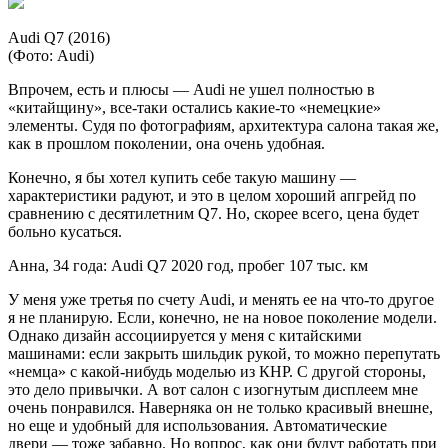
Audi Q7 (2016)
(Фото: Audi)
Впрочем, есть и плюсы — Audi не ушел полностью в
«китайщину», все-таки остались какие-то «немецкие»
элементы. Судя по фотографиям, архитектура салона такая же,
как в прошлом поколении, она очень удобная.
Конечно, я бы хотел купить себе такую машину —
характеристики радуют, и это в целом хороший апгрейд по
сравнению с десятилетним Q7. Но, скорее всего, цена будет
больно кусаться.
Анна, 34 года: Audi Q7 2020 год, пробег 107 тыс. км
У меня уже третья по счету Audi, и менять ее на что-то другое
я не планирую. Если, конечно, не на новое поколение модели.
Однако дизайн ассоциируется у меня с китайскими
машинами: если закрыть шильдик рукой, то можно перепутать
«немца» с какой-нибудь моделью из КНР. С другой стороны,
это дело привычки. А вот салон с изогнутым дисплеем мне
очень понравился. Наверняка он не только красивый внешне,
но еще и удобный для использования. Автоматические
двери — тоже забавно. Но вопрос, как они будут работать при