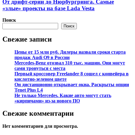
От дрифт-серии до Нюрбургринга. Самые
«злые» проекты на базе Lada Vestа
Поиск
Поиск
Свежие записи
Цены от 15 млн руб. Дилеры назвали сроки старта
продаж Audi Q9 в России
Mercedes-Benz отозвал 310 тыс. машин. Они могут
сами тронуться с места
Первый кроссовер Freelander 8 сошел с конвейера в
кислотно-зеленом цвете
Он дистанционно открывает окна. Раскрыты опции
Tenet Plus L4
Не только Mercedes. Какие авто могут стать
«кирпичами» из-за нового ПО
Свежие комментарии
Нет комментариев для просмотра.