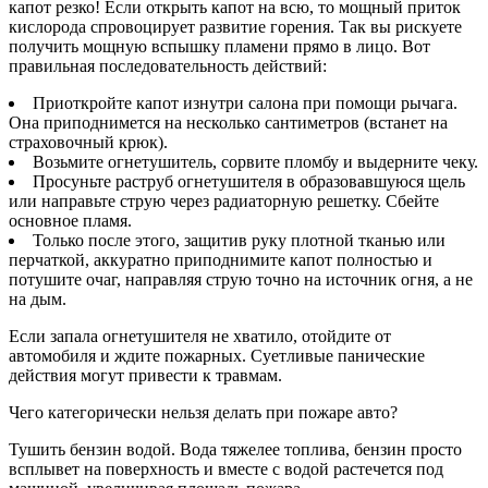
капот резко! Если открыть капот на всю, то мощный приток
кислорода спровоцирует развитие горения. Так вы рискуете
получить мощную вспышку пламени прямо в лицо. Вот
правильная последовательность действий:
Приоткройте капот изнутри салона при помощи рычага.
Она приподнимется на несколько сантиметров (встанет на
страховочный крюк).
Возьмите огнетушитель, сорвите пломбу и выдерните чеку.
Просуньте раструб огнетушителя в образовавшуюся щель
или направьте струю через радиаторную решетку. Сбейте
основное пламя.
Только после этого, защитив руку плотной тканью или
перчаткой, аккуратно приподнимите капот полностью и
потушите очаг, направляя струю точно на источник огня, а не
на дым.
Если запала огнетушителя не хватило, отойдите от
автомобиля и ждите пожарных. Суетливые панические
действия могут привести к травмам.
Чего категорически нельзя делать при пожаре авто?
Тушить бензин водой. Вода тяжелее топлива, бензин просто
всплывет на поверхность и вместе с водой растечется под