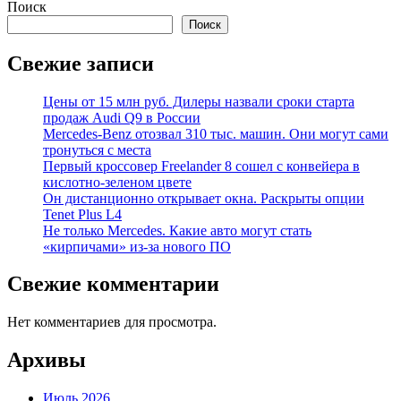
Поиск
Поиск
Свежие записи
Цены от 15 млн руб. Дилеры назвали сроки старта
продаж Audi Q9 в России
Mercedes-Benz отозвал 310 тыс. машин. Они могут сами
тронуться с места
Первый кроссовер Freelander 8 сошел с конвейера в
кислотно-зеленом цвете
Он дистанционно открывает окна. Раскрыты опции
Tenet Plus L4
Не только Mercedes. Какие авто могут стать
«кирпичами» из-за нового ПО
Свежие комментарии
Нет комментариев для просмотра.
Архивы
Июль 2026