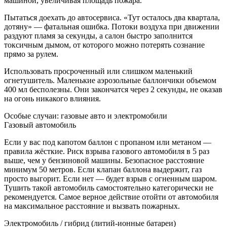
машиной, увеличивая площадь пожара.
Пытаться доехать до автосервиса. «Тут осталось два квартала,
дотяну» — фатальная ошибка. Потоки воздуха при движении
раздуют пламя за секунды, а салон быстро заполнится
токсичным дымом, от которого можно потерять сознание
прямо за рулем.
Использовать просроченный или слишком маленький
огнетушитель. Маленькие аэрозольные баллончики объемом
400 мл бесполезны. Они закончатся через 2 секунды, не оказав
на огонь никакого влияния.
Особые случаи: газовые авто и электромобили
Газовый автомобиль
Если у вас под капотом баллон с пропаном или метаном —
правила жёсткие. Риск взрыва газового автомобиля в 5 раз
выше, чем у бензиновой машины. Безопасное расстояние
минимум 50 метров. Если клапан баллона выдержит, газ
просто выгорит. Если нет — будет взрыв с огненным шаром.
Тушить такой автомобиль самостоятельно категорически не
рекомендуется. Самое верное действие отойти от автомобиля
на максимальное расстояние и вызвать пожарных.
Электромобиль / гибрид (литий-ионные батареи)