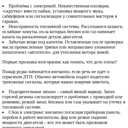
Проблемы с электрикой. Некачественная изоляция,
«скрутки» вместо пайки, установка мощного звука,
сабвуферов или сигнализации у сомнительных мастеров в
гаражах.
Неисправность топливной системы. Рассохшиеся шланги,
ослабшие хомуты, из-за которых бензин или газ начинает
капать на раскаленные детали двигателя.
Забытые вещи под капотом. Оставленные после проверки
масла промасленные тряпки или неправильно уложенное
(нештатное) «автотепло» для утепления мотора зимой.
Первые признаки возгорания: как понять, что дело плохо?
Пожар редко начинается внезапно, если речь не идет о
серьезном ДТП. Обычно автомобиль подает водителю
тревожные сигналы, которые важно вовремя заметить.
Подозрительные запахи – самый явный маркер. Запах
горелой резины сигнализирует о проблемах с проводкой или
ремнями; резкий запах бензина или газа указывает на утечку в
топливной системе.
Сбои в электрике: внезапно погасшая приборная панель,
перебои в работе магнитолы, фар или резкое падение
мощности двигателя – все это может быть признаком
короткого замыкания.