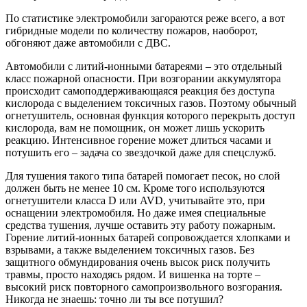
По статистике электромобили загораются реже всего, а вот
гибридные модели по количеству пожаров, наоборот,
обгоняют даже автомобили с ДВС.
Автомобили с литий-ионными батареями – это отдельный
класс пожарной опасности. При возгорании аккумулятора
происходит самоподдерживающаяся реакция без доступа
кислорода с выделением токсичных газов. Поэтому обычный
огнетушитель, основная функция которого перекрыть доступ
кислорода, вам не помощник, он может лишь ускорить
реакцию. Интенсивное горение может длиться часами и
потушить его – задача со звездочкой даже для спецслужб.
Для тушения такого типа батарей помогает песок, но слой
должен быть не менее 10 см. Кроме того используются
огнетушители класса D или AVD, учитывайте это, при
оснащении электромобиля. Но даже имея специальные
средства тушения, лучше оставить эту работу пожарным.
Горение литий-ионных батарей сопровождается хлопками и
взрывами, а также выделением токсичных газов. Без
защитного обмундирования очень высок риск получить
травмы, просто находясь рядом. И вишенка на торте –
высокий риск повторного самопроизвольного возгорания.
Никогда не знаешь: точно ли ты все потушил?