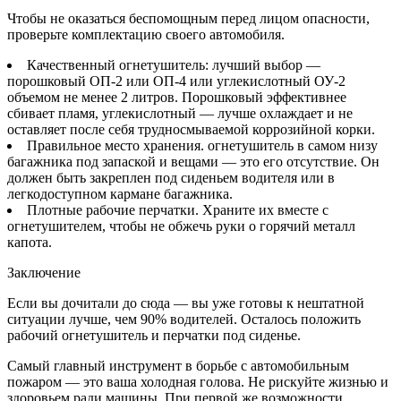
Чтобы не оказаться беспомощным перед лицом опасности,
проверьте комплектацию своего автомобиля.
Качественный огнетушитель: лучший выбор —
порошковый ОП-2 или ОП-4 или углекислотный ОУ-2
объемом не менее 2 литров. Порошковый эффективнее
сбивает пламя, углекислотный — лучше охлаждает и не
оставляет после себя трудносмываемой коррозийной корки.
Правильное место хранения. огнетушитель в самом низу
багажника под запаской и вещами — это его отсутствие. Он
должен быть закреплен под сиденьем водителя или в
легкодоступном кармане багажника.
Плотные рабочие перчатки. Храните их вместе с
огнетушителем, чтобы не обжечь руки о горячий металл
капота.
Заключение
Если вы дочитали до сюда — вы уже готовы к нештатной
ситуации лучше, чем 90% водителей. Осталось положить
рабочий огнетушитель и перчатки под сиденье.
Самый главный инструмент в борьбе с автомобильным
пожаром — это ваша холодная голова. Не рискуйте жизнью и
здоровьем ради машины. При первой же возможности