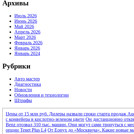
Архивы
Июль 2026
Июнь 2026
Май 2026
Апрель 2026
Март 2026
Февраль 2026
Январь 2026
Январь 2024
Рубрики
Авто мастер
Диагностика
Новости
Обновления и технологии
Штрафы
Цены от 15 млн руб. Дилеры назвали сроки старта продаж Au
с конвейера в кислотно-зеленом цвете
Он дистанционно откры
Benz отозвал 310 тыс. машин. Они могут сами тронуться с ме
опции Tenet Plus L4
От Eonyx до «Москвича». Какие новые м