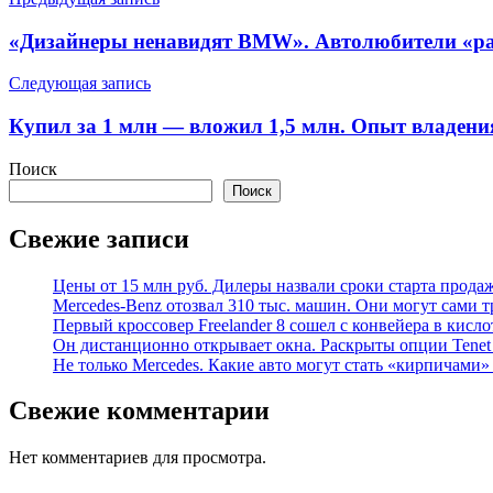
Навигация
по
«Дизайнеры ненавидят BMW». Автолюбители «ра
записям
Следующая запись
Купил за 1 млн — вложил 1,5 млн. Опыт владения
Поиск
Поиск
Свежие записи
Цены от 15 млн руб. Дилеры назвали сроки старта прода
Mercedes-Benz отозвал 310 тыс. машин. Они могут сами т
Первый кроссовер Freelander 8 сошел с конвейера в кисл
Он дистанционно открывает окна. Раскрыты опции Tenet 
Не только Mercedes. Какие авто могут стать «кирпичами»
Свежие комментарии
Нет комментариев для просмотра.