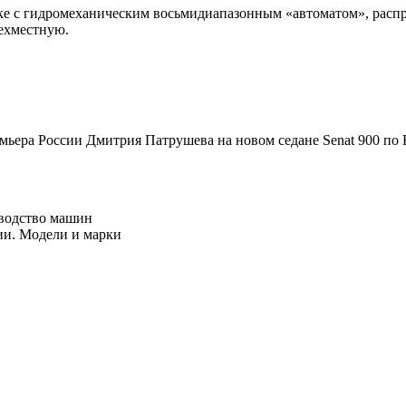
ке с гидромеханическим восьмидиапазонным «автоматом», распр
рехместную.
емьера России Дмитрия Патрушева на новом седане Senat 900 п
зводство машин
сии. Модели и марки