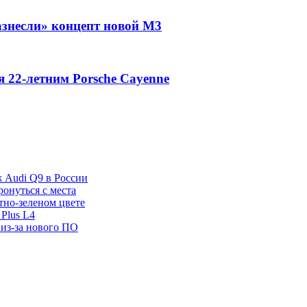
знесли» концепт новой M3
 22-летним Porsche Cayenne
ж Audi Q9 в России
ронуться с места
отно-зеленом цвете
Plus L4
 из-за нового ПО