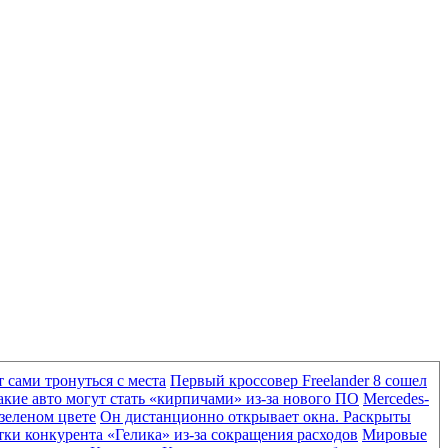
 сами тронуться с места
Первый кроссовер Freelander 8 сошел
акие авто могут стать «кирпичами» из-за нового ПО
Mercedes-
-зеленом цвете
Он дистанционно открывает окна. Раскрыты
ки конкурента «Гелика» из-за сокращения расходов
Мировые