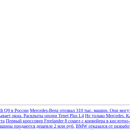
di Q9 в России
Mercedes-Benz отозвал 310 тыс. машин. Они могут
вает окна. Раскрыты опции Tenet Plus L4
Не только Mercedes. К
ста
Первый кроссовер Freelander 8 сошел с конвейера в кислотно
ашины продаются дешевле 2 млн руб.
BMW отказался от разработ