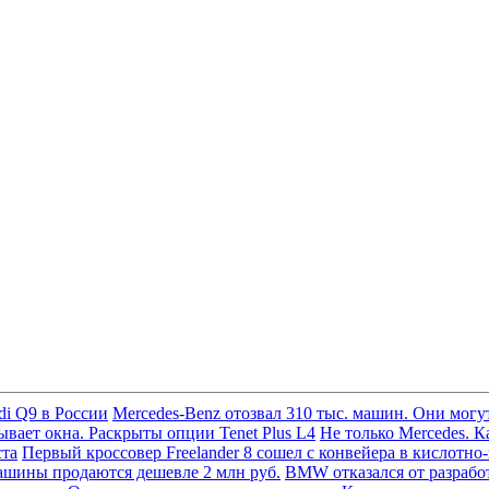
di Q9 в России
Mercedes-Benz отозвал 310 тыс. машин. Они могут
вает окна. Раскрыты опции Tenet Plus L4
Не только Mercedes. К
ста
Первый кроссовер Freelander 8 сошел с конвейера в кислотно
ашины продаются дешевле 2 млн руб.
BMW отказался от разработ