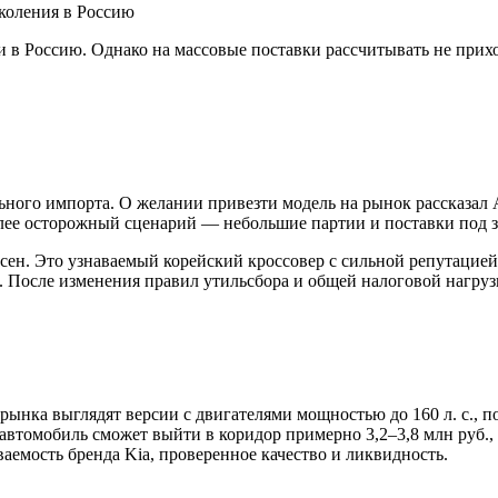
околения в Россию
и в Россию. Однако на массовые поставки рассчитывать не прих
льного импорта. О желании привезти модель на рынок рассказал
лее осторожный сценарий — небольшие партии и поставки под з
есен. Это узнаваемый корейский кроссовер с сильной репутацие
ок. После изменения правил утильсбора и общей налоговой нагру
рынка выглядят версии с двигателями мощностью до 160 л. с., 
 автомобиль сможет выйти в коридор примерно 3,2–3,8 млн руб.
аемость бренда Kia, проверенное качество и ликвидность.