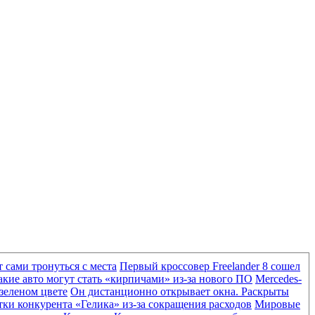
 сами тронуться с места
Первый кроссовер Freelander 8 сошел
акие авто могут стать «кирпичами» из-за нового ПО
Mercedes-
-зеленом цвете
Он дистанционно открывает окна. Раскрыты
ки конкурента «Гелика» из-за сокращения расходов
Мировые