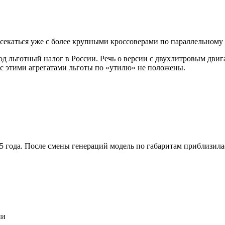
ресекаться уже с более крупными кроссоверами по параллельному
 под льготный налог в России. Речь о версии с двухлитровым дв
е с этими агрегатами льготы по «утилю» не положены.
25 года. После смены генераций модель по габаритам приблизила
ии