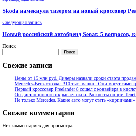
по
Skoda намекнула тизером на новый кроссовер Pea
записям
Следующая запись
Новый российский автобренд Senat: 5 вопросов, 
Поиск
Поиск
Свежие записи
Цены от 15 млн руб. Дилеры назвали сроки старта прода
Mercedes-Benz отозвал 310 тыс. машин. Они могут сами т
Первый кроссовер Freelander 8 сошел с конвейера в кисл
Он дистанционно открывает окна. Раскрыты опции Tenet 
Не только Mercedes. Какие авто могут стать «кирпичами»
Свежие комментарии
Нет комментариев для просмотра.