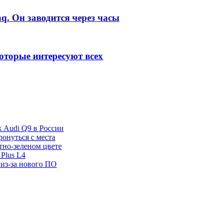
q. Он заводится через часы
которые интересуют всех
ж Audi Q9 в России
ронуться с места
отно-зеленом цвете
Plus L4
 из-за нового ПО