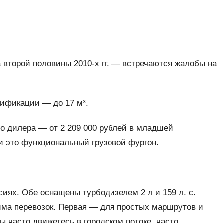
 второй половины 2010-х гг. — встречаются жалобы на
дификации — до 17 м³.
го дилера — от 2 209 000 рублей в младшей
и это функциональный грузовой фургон.
сиях. Обе оснащены турбодизелем 2 л и 159 л. с.
има перевозок. Первая — для простых маршрутов и
ы часто движетесь в городском потоке, часто