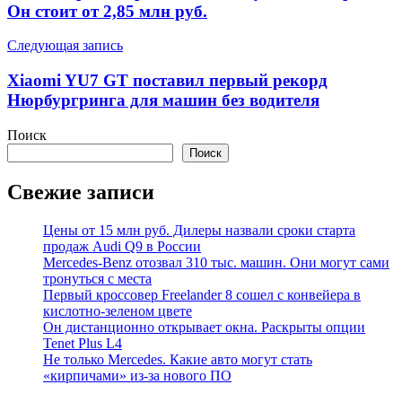
записям
Он стоит от 2,85 млн руб.
Следующая запись
Xiaomi YU7 GT поставил первый рекорд
Нюрбургринга для машин без водителя
Поиск
Поиск
Свежие записи
Цены от 15 млн руб. Дилеры назвали сроки старта
продаж Audi Q9 в России
Mercedes-Benz отозвал 310 тыс. машин. Они могут сами
тронуться с места
Первый кроссовер Freelander 8 сошел с конвейера в
кислотно-зеленом цвете
Он дистанционно открывает окна. Раскрыты опции
Tenet Plus L4
Не только Mercedes. Какие авто могут стать
«кирпичами» из-за нового ПО