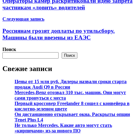
Операторы камер раскритиковали идею запрета
записям
частникам «ловить» водителей
Следующая запись
Россиянам грозят доплаты по утильсбору.
Машины были ввезены из ЕАЭС
Поиск
Поиск
Свежие записи
Цены от 15 млн руб. Дилеры назвали сроки старта
продаж Audi Q9 в России
Mercedes-Benz отозвал 310 тыс. машин. Они могут
сами тронуться с места
Первый кроссовер Freelander 8 сошел с конвейера в
кислотно-зеленом цвете
Он дистанционно открывает окна. Раскрыты опции
Tenet Plus L4
Не только Mercedes. Какие авто могут стать
«кирпичами» из-за нового ПО