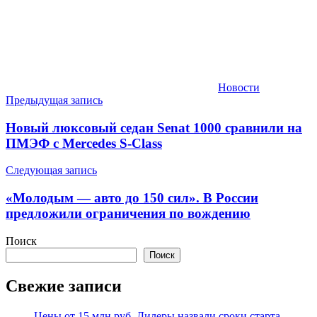
Новости
Навигация
Предыдущая запись
по
Новый люксовый седан Senat 1000 сравнили на
записям
ПМЭФ с Mercedes S-Class
Следующая запись
«Молодым — авто до 150 сил». В России
предложили ограничения по вождению
Поиск
Поиск
Свежие записи
Цены от 15 млн руб. Дилеры назвали сроки старта