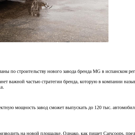
ны по строительству нового завода бренда MG в испанском реги
анет важной частью стратегии бренда, которую в компании назы
а.
ектную мощность завод сможет выпускать до 120 тыс. автомобиле
изводить на новой площадке. Однако, как пишет Carscoops, пред