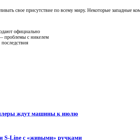
ливать свое присутствие по всему миру. Некоторые западные ко
родают официально
— проблемы с никелем
 последствия
 Дилеры ждут машины к июлю
ии S-Line с «живыми» ручками