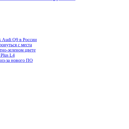
ж Audi Q9 в России
ронуться с места
отно-зеленом цвете
Plus L4
 из-за нового ПО