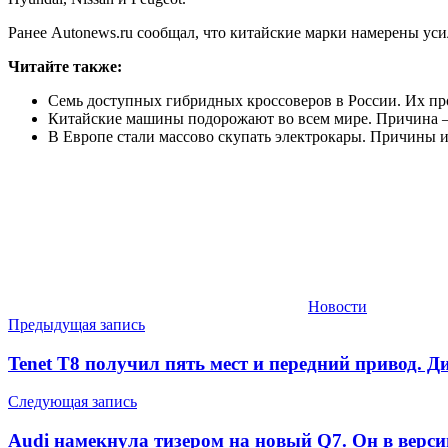
Ранее Autonews.ru сообщал, что китайские марки намерены уси
Читайте также:
Семь доступных гибридных кроссоверов в России. Их п
Китайские машины подорожают во всем мире. Причина 
В Европе стали массово скупать электрокары. Причины и
Новости
Навигация
Предыдущая запись
по
Tenet T8 получил пять мест и передний привод.
записям
Следующая запись
Audi намекнула тизером на новый Q7. Он в верс