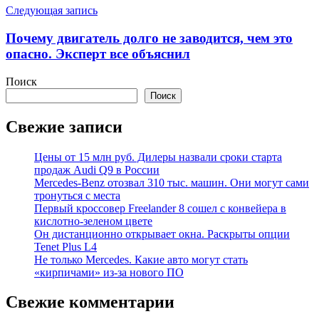
Следующая запись
Почему двигатель долго не заводится, чем это
опасно. Эксперт все объяснил
Поиск
Поиск
Свежие записи
Цены от 15 млн руб. Дилеры назвали сроки старта
продаж Audi Q9 в России
Mercedes-Benz отозвал 310 тыс. машин. Они могут сами
тронуться с места
Первый кроссовер Freelander 8 сошел с конвейера в
кислотно-зеленом цвете
Он дистанционно открывает окна. Раскрыты опции
Tenet Plus L4
Не только Mercedes. Какие авто могут стать
«кирпичами» из-за нового ПО
Свежие комментарии