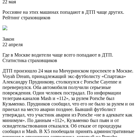
22 мая
Россияне на этих машинах попадают в ДТП чаще других.
Рейтинг страховщиков
Закон
22 апреля
Где в Москве водители чаще всего попадают в ДТП.
Статистика страховщиков
ДТП произошло 24 мая на Мичуринском проспекте в Москве.
Voyah Dream, принадлежащий экс-футболисту «Спартака»
Александру Прудникову, столкнулся с Porsche Cayenne и
перевернулся. Оба автомобиля получили серьезные
повреждения. Один человек пострадал. По информации
телеграм-каналов Mash и «112», за рулем Porsche был
Кузьменко. Прудников сообщил, что его не было за рулем и он
приехал на место аварии позднее. Бывший футболист
утверждал, что участник аварии из Porsche «не в адеквате как
минимум». По данным «112», Кузьменко был пьян и от
освидетельствования отказался. Об отказе от процедуры
сообщил и Mash. В Х5 пообещали принять административные
решения в отношении сотрудника, который на Porsche