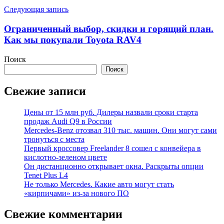
Следующая запись
Ограниченный выбор, скидки и горящий план.
Как мы покупали Toyota RAV4
Поиск
Поиск
Свежие записи
Цены от 15 млн руб. Дилеры назвали сроки старта
продаж Audi Q9 в России
Mercedes-Benz отозвал 310 тыс. машин. Они могут сами
тронуться с места
Первый кроссовер Freelander 8 сошел с конвейера в
кислотно-зеленом цвете
Он дистанционно открывает окна. Раскрыты опции
Tenet Plus L4
Не только Mercedes. Какие авто могут стать
«кирпичами» из-за нового ПО
Свежие комментарии