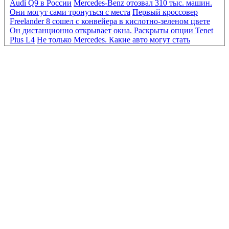
Audi Q9 в России
Mercedes-Benz отозвал 310 тыс. машин.
Они могут сами тронуться с места
Первый кроссовер
Freelander 8 сошел с конвейера в кислотно-зеленом цвете
Он дистанционно открывает окна. Раскрыты опции Tenet
Plus L4
Не только Mercedes. Какие авто могут стать
«кирпичами» из-за нового ПО
Mercedes-Benz отозвал 310
тыс. машин. Они могут сами тронуться с места
Первый
кроссовер Freelander 8 сошел с конвейера в кислотно-
зеленом цвете
Он дистанционно открывает окна.
Раскрыты опции Tenet Plus L4
От Eonyx до «Москвича».
Какие новые машины продаются дешевле 2 млн руб.
BMW
отказался от разработки конкурента «Гелика» из-за
сокращения расходов
Мировые автобренды сокращают
выпуск машин. Какие модели могут исчезнуть
Опасные
схемы и доплаты «утиля». Каковы риски при ввозе авто из
Киргизии
Как продавались автомобили EVOLUTE в
России в первом полугодии 2026 года
Больше, чем
кажется. Первый тест бюджетного кроссовера Tenet T4L
«Ждать полгода». Дилеры — о сроках появления нового
Maybach GLS в России
Новые цены, знаки и ОСАГО. К
чему еще готовиться водителям с 1 августа
ГАИ прояснила
ситуацию с наличием у водителей бланков европротокола
Что происходит с продажей бензина в разных регионах
России. Видео
Mini сделал новую версию Countryman с
прицелом на бездорожье
Возврат к истокам: как новая