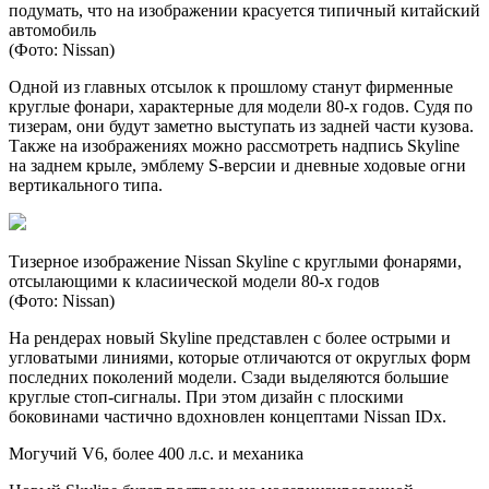
подумать, что на изображении красуется типичный китайский
автомобиль
(Фото: Nissan)
Одной из главных отсылок к прошлому станут фирменные
круглые фонари, характерные для модели 80-х годов. Судя по
тизерам, они будут заметно выступать из задней части кузова.
Также на изображениях можно рассмотреть надпись Skyline
на заднем крыле, эмблему S-версии и дневные ходовые огни
вертикального типа.
Тизерное изображение Nissan Skyline c круглыми фонарями,
отсылающими к класиической модели 80-х годов
(Фото: Nissan)
На рендерах новый Skyline представлен с более острыми и
угловатыми линиями, которые отличаются от округлых форм
последних поколений модели. Сзади выделяются большие
круглые стоп-сигналы. При этом дизайн с плоскими
боковинами частично вдохновлен концептами Nissan IDx.
Могучий V6, более 400 л.с. и механика