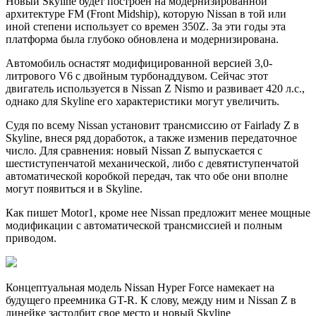
Новый Skyline будет построен на модернизированной
архитектуре FM (Front Midship), которую Nissan в той или
иной степени использует со времен 350Z. За эти годы эта
платформа была глубоко обновлена и модернизирована.
Автомобиль оснастят модифицированной версией 3,0-
литрового V6 с двойным турбонаддувом. Сейчас этот
двигатель используется в Nissan Z Nismo и развивает 420 л.с.,
однако для Skyline его характеристики могут увеличить.
Судя по всему Nissan установит трансмиссию от Fairlady Z в
Skyline, внеся ряд доработок, а также изменив передаточное
число. Для сравнения: новый Nissan Z выпускается с
шестиступенчатой механической, либо с девятиступенчатой
автоматической коробкой передач, так что обе они вполне
могут появиться и в Skyline.
Как пишет Motor1, кроме нее Nissan предложит менее мощные
модификации с автоматической трансмиссией и полным
приводом.
Концептуальная модель Nissan Hyper Force намекает на
будущего преемника GT-R. К слову, между ним и Nissan Z в
линейке застолбит свое место и новый Skyline