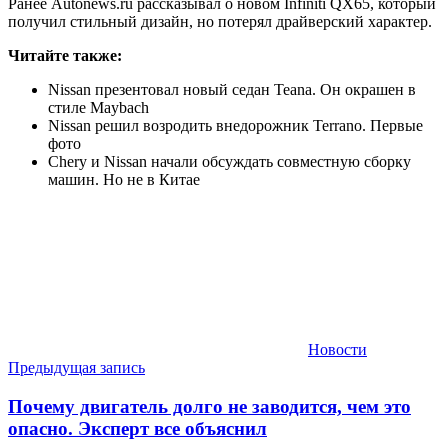
Ранее Autonews.ru рассказывал о новом Infiniti QX65, который
получил стильный дизайн, но потерял драйверский характер.
Читайте также:
Nissan презентовал новый седан Teana. Он окрашен в
стиле Maybach
Nissan решил возродить внедорожник Terrano. Первые
фото
Chery и Nissan начали обсуждать совместную сборку
машин. Но не в Китае
Новости
Навигация
Предыдущая запись
по
Почему двигатель долго не заводится, чем это
записям
опасно. Эксперт все объяснил