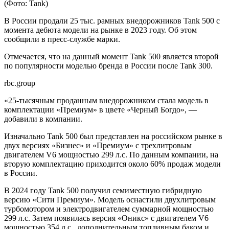
(Фото: Tank)
В России продали 25 тыс. рамных внедорожников Tank 500 с
момента дебюта модели на рынке в 2023 году. Об этом
сообщили в пресс-службе марки.
Отмечается, что на данный момент Tank 500 является второй
по популярности моделью бренда в России после Tank 300.
rbc.group
«25-тысячным проданным внедорожником стала модель в
комплектации «Премиум» в цвете «Черный Богдо», —
добавили в компании.
Изначально Tank 500 был представлен на российском рынке в
двух версиях «Бизнес» и «Премиум» с трехлитровым
двигателем V6 мощностью 299 л.с. По данным компании, на
вторую комплектацию приходится около 60% продаж модели
в России.
В 2024 году Tank 500 получил семиместную гибридную
версию «Сити Премиум». Модель оснастили двухлитровым
турбомотором и электродвигателем суммарной мощностью
299 л.с. Затем появилась версия «Оникс» с двигателем V6
мощностью 354 л.с., дополнительным топливным баком и