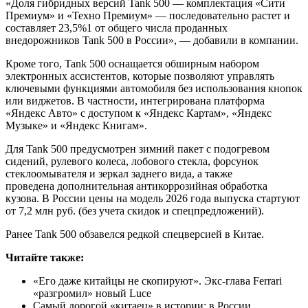
«Доля гибридных версий Tank 500 — комплектация «Сити
Премиум» и «Техно Премиум» — последовательно растет и
составляет 23,5%1 от общего числа проданных
внедорожников Tank 500 в России», — добавили в компании.
Кроме того, Tank 500 оснащается обширным набором
электронных ассистентов, которые позволяют управлять
ключевыми функциями автомобиля без использования кнопок
или виджетов. В частности, интегрирована платформа
«Яндекс Авто» с доступом к «Яндекс Картам», «Яндекс
Музыке» и «Яндекс Книгам».
Для Tank 500 предусмотрен зимний пакет с подогревом
сидений, рулевого колеса, лобового стекла, форсунок
стеклоомывателя и зеркал заднего вида, а также
проведена дополнительная антикоррозийная обработка
кузова. В России цены на модель 2026 года выпуска стартуют
от 7,2 млн руб. (без учета скидок и спецпредложений).
Ранее Tank 500 обзавелся редкой спецверсией в Китае.
Читайте также:
«Его даже китайцы не скопируют». Экс-глава Ferrari
«разгромил» новый Luce
Самый дорогой «китаец» в истории: в России