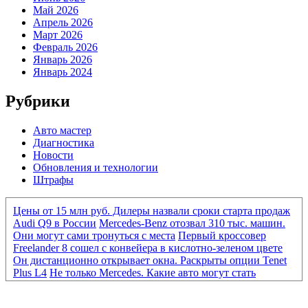
Май 2026
Апрель 2026
Март 2026
Февраль 2026
Январь 2026
Январь 2024
Рубрики
Авто мастер
Диагностика
Новости
Обновления и технологии
Штрафы
Цены от 15 млн руб. Дилеры назвали сроки старта продаж
Audi Q9 в России
Mercedes-Benz отозвал 310 тыс. машин.
Они могут сами тронуться с места
Первый кроссовер
Freelander 8 сошел с конвейера в кислотно-зеленом цвете
Он дистанционно открывает окна. Раскрыты опции Tenet
Plus L4
Не только Mercedes. Какие авто могут стать
«кирпичами» из-за нового ПО
Mercedes-Benz отозвал 310
тыс. машин. Они могут сами тронуться с места
Первый