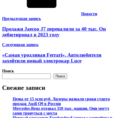
Новости
Навигация
Предыдущая запись
по
Продажи Jaecoo J7 перевалили за 40 тыс. Он
записям
дебютировал в 2023 году
Следующая запись
«Самая уродливая Ferrari». Автолюбители
захейтили новый электрокар Luce
Поиск
Поиск
Свежие записи
Цены от 15 млн руб. Дилеры назвали сроки старта
продаж Audi Q9 в России
Mercedes-Benz отозвал 310 тыс. машин. Они могут
сами тронуться с места
Первый кроссовер Freelander 8 сошел с конвейера в