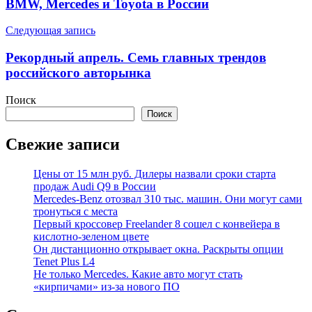
записям
BMW, Mercedes и Toyota в России
Следующая запись
Рекордный апрель. Семь главных трендов
российского авторынка
Поиск
Поиск
Свежие записи
Цены от 15 млн руб. Дилеры назвали сроки старта
продаж Audi Q9 в России
Mercedes-Benz отозвал 310 тыс. машин. Они могут сами
тронуться с места
Первый кроссовер Freelander 8 сошел с конвейера в
кислотно-зеленом цвете
Он дистанционно открывает окна. Раскрыты опции
Tenet Plus L4
Не только Mercedes. Какие авто могут стать
«кирпичами» из-за нового ПО