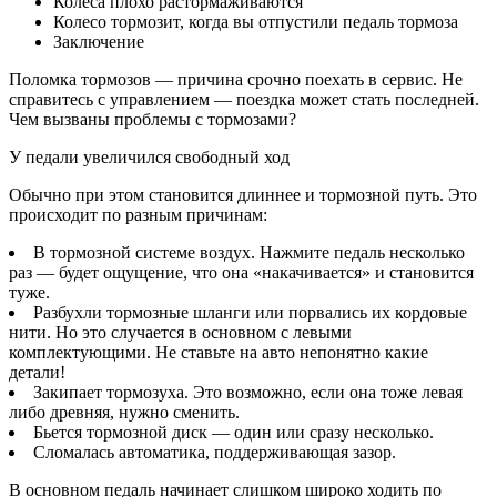
Колеса плохо растормаживаются
Колесо тормозит, когда вы отпустили педаль тормоза
Заключение
Поломка тормозов — причина срочно поехать в сервис. Не
справитесь с управлением — поездка может стать последней.
Чем вызваны проблемы с тормозами?
У педали увеличился свободный ход
Обычно при этом становится длиннее и тормозной путь. Это
происходит по разным причинам:
В тормозной системе воздух. Нажмите педаль несколько
раз — будет ощущение, что она «накачивается» и становится
туже.
Разбухли тормозные шланги или порвались их кордовые
нити. Но это случается в основном с левыми
комплектующими. Не ставьте на авто непонятно какие
детали!
Закипает тормозуха. Это возможно, если она тоже левая
либо древняя, нужно сменить.
Бьется тормозной диск — один или сразу несколько.
Сломалась автоматика, поддерживающая зазор.
В основном педаль начинает слишком широко ходить по