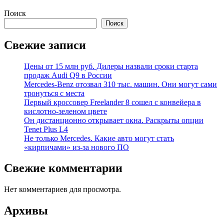
Поиск
Поиск
Свежие записи
Цены от 15 млн руб. Дилеры назвали сроки старта
продаж Audi Q9 в России
Mercedes-Benz отозвал 310 тыс. машин. Они могут сами
тронуться с места
Первый кроссовер Freelander 8 сошел с конвейера в
кислотно-зеленом цвете
Он дистанционно открывает окна. Раскрыты опции
Tenet Plus L4
Не только Mercedes. Какие авто могут стать
«кирпичами» из-за нового ПО
Свежие комментарии
Нет комментариев для просмотра.
Архивы