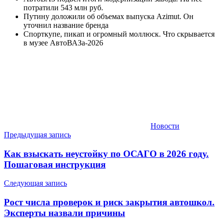
потратили 543 млн руб.
Путину доложили об объемах выпуска Azimut. Он
уточнил название бренда
Спорткупе, пикап и огромный моллюск. Что скрывается
в музее АвтоВАЗа-2026
Новости
Навигация
Предыдущая запись
по
Как взыскать неустойку по ОСАГО в 2026 году.
записям
Пошаговая инструкция
Следующая запись
Рост числа проверок и риск закрытия автошкол.
Эксперты назвали причины