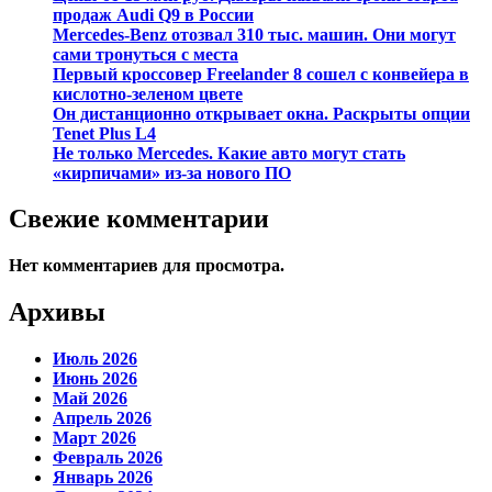
продаж Audi Q9 в России
Mercedes-Benz отозвал 310 тыс. машин. Они могут
сами тронуться с места
Первый кроссовер Freelander 8 сошел с конвейера в
кислотно-зеленом цвете
Он дистанционно открывает окна. Раскрыты опции
Tenet Plus L4
Не только Mercedes. Какие авто могут стать
«кирпичами» из-за нового ПО
Свежие комментарии
Нет комментариев для просмотра.
Архивы
Июль 2026
Июнь 2026
Май 2026
Апрель 2026
Март 2026
Февраль 2026
Январь 2026