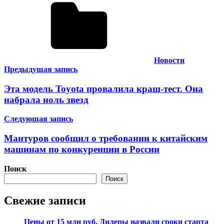
Новости
Навигация
Предыдущая запись
по
Эта модель Toyota провалила краш-тест. Она
записям
набрала ноль звезд
Следующая запись
Мантуров сообщил о требовании к китайским
машинам по конкуренции в России
Поиск
Поиск
Свежие записи
Цены от 15 млн руб. Дилеры назвали сроки старта