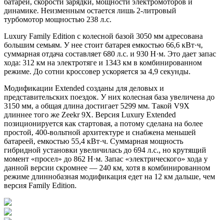
батареи, скорости зарядки, мощности электромоторов и
динамике. Неизменным остается лишь 2-литровый
турбомотор мощностью 238 л.с.
Luxury Family Edition с колесной базой 3050 мм адресована
большим семьям. У нее стоит батарея емкостью 66,6 кВт·ч,
суммарная отдача составляет 680 л.с. и 930 Н·м. Это дает запас
хода: 312 км на электротяге и 1343 км в комбинированном
режиме. До сотни кроссовер ускоряется за 4,9 секунды.
Модификации Extended созданы для деловых и
представительских поездок. У них колесная база увеличена до
3150 мм, а общая длина достигает 5299 мм. Такой V9X
длиннее того же Zeekr 9X. Версия Luxury Extended
позиционируется как стартовая, а потому сделана на более
простой, 400-вольтной архитектуре и снабжена меньшей
батареей, емкостью 55,4 кВт·ч. Суммарная мощность
гибридной установки увеличилась до 694 л.с., но крутящий
момент «просел» до 862 Н·м. Запас «электрического» хода у
данной версии скромнее — 240 км, хотя в комбинированном
режиме длиннобазная модификация едет на 12 км дальше, чем
версия Family Edition.