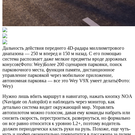
Дальность действия переднего 4D-радара миллиметрового
диапазона — 250 м вперед и 150 м назад. С его помощью
система распознает даже мелкие предметы вроде дорожных
конусов(Фото: Wey)Более 200 сценариев парковки, поиск
парковочного места, функция памяти, дистанционное
управление парковкой через мобильное приложение,
автономная парковка — все это Wey V9X умеет делать(Фото:
Wey)
Нужно лишь вбить маршрут в навигатор, нажать кнопку NOA
(Navigate on Autopilot) и наблюдать через монитор, как
детально система видит окружающий мир. Управлять
автопилотом можно голосом, давая ему команды набрать или
снизить скорость, перестроиться, развернуться, но формально
он все равно относится к уровню L2+, поэтому водитель
должен периодически класть руки на руль. Похоже, еще чуть-
чуть и шофер окончательно превратится в пассажира за рулем.