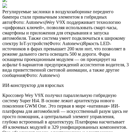
Регулируемые заслонки в воздухозаборнике переднего
бампера стали привычным элементом в гибридных
авто(Фото: Autonews)Wey V9X поддерживает технологию
«цифровых ключей», позволяя использовать смарт-часы,
смартфоны и приложения для открывания и запуска
автомобиля. Также система умеет подключаться к широкому
спектру IoT-устройств(Фото: Autonews)Яркость LED-
источников в фарах превышает 200 млн нит, что позволяет в
режиме дальнего света освещать 500 м дороги. Фары
оснащены проекционным модулем — он проецирует на
асфальт 6 вариантов предупреждений ассистентов водителя, 3
вида приветственной световой анимации, а также другие
сообщения(Фото: Autonews)
ИИ-конструктор для взрослых
Кроссовер Wey V9X получил параллельную гибридную
систему Super Hi4. В основе лежит архитектура нового
поколения GWM One. Это первая в мире «нативная» ИИ-
платформа для автомобилей — искусственный разум здесь не
просто помощник, а центральный элемент управления,
глубоко встроенный в архитектуру. Платформа насчитывает
49 ключевых модулей и 329 унифицированных компонентов.