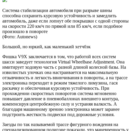
Система стабилизации автомобиля при разрыве шины
способна сохранить курсовую устойчивость и замедлить
автомобиль, даже если лопнут обе покрышки с одной стороны
на скорости 220 км/ч по прямой или 85 км/ч, если подобное
произошло в повороте
(Фото: Autonews)
Большой, но юркий, как маленький хетчбэк
Фишка V9X заключается в том, что работой всех систем
шасси заведует технология Virtual Wheelbase Adjustment. Она
имитирует ходовую часть с разной длиной колесной базы. На
извилистых улочках она настраивается на максимальную
отзывчивость и легкость ввинчивания в повороты, а на трассе
электроника переходит в режим тяжелого лимузина, гася
раскачку и обеспечивая курсовую устойчивость. При
прохождении скоростных поворотов система мгновенно
повышает давление в пневмобаллонах внешнего контура,
компенсируя центробежную силу и устраняя валкость. А
благодаря машинному зрению электроника может заранее
подстроить жесткость подвески под дорожные условия.
Заезды по так называемой трассе фигурного вождения на
специализированном полигоне показали, что маневренность у