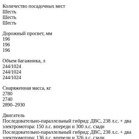
Количество посадочных мест
Шесть
Шесть
Шесть
Дорожный просвет, мм
196
196
196
Объем багажника, л
244/1024
244/1024
244/1024
Снаряженная масса, кг
2780
2740
2890–2930
Двигатель
Последовательно-параллельный гибрид: ДВС, 238 л.с. + два
электромотора: 150 л.с. впереди и 300 л.с. сзади
Последовательно-параллельный гибрид: ДВС, 238 л.с. + два
электромотора: 136 л.с. впереди и 326 л.с. сзади