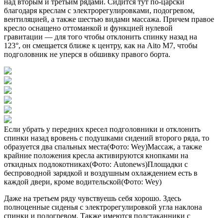
над вторым и третьим рядами. Сидится тут по-царски
благодаря креслам с электрорегулировками, подогревом,
вентиляцией, а также шестью видами массажа. Причем правое
кресло оснащено оттоманкой и функцией нулевой
гравитации — для того чтобы отклонить спинку назад на
123°, он смещается ближе к центру, как на Aito M7, чтобы
подголовник не уперся в обшивку правого борта.
Если убрать у передних кресел подголовники и отклонить
спинки назад вровень с подушками сидений второго ряда, то
образуется два спальных места(Фото: Wey)Массаж, а также
крайние положения кресла активируются кнопками на
откидных подлокотниках(Фото: Autonews)Площадки с
беспроводной зарядкой и воздушным охлаждением есть в
каждой двери, кроме водительской(Фото: Wey)
Даже на третьем ряду чувствуешь себя хорошо. Здесь
полноценные сиденья с электрорегулировкой угла наклона
спинки и подогревом. Также имеются подстаканники с