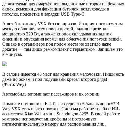
держателями для смартфонов, выдвижные шторки на боковых
окнах, ремешки для фиксации бутылок, воздуховоды в
потолке, подсветка и зарядки USB Type-C.
А вот багажник у V9X без сюрпризов. Из приятного отметим
мягкую обшивку всех поверхностей, наличие розетки
мощностью 220 Вт, а также кнопок складывания задних
сидений и опускания кормы для облегчения погрузки вещей.
Однако в органайзере под полом места не хватило даже
докатке — там лишь ремкомплект с герметиком. Запишем это
в минусы.
В салоне имеется 48 мест для хранения мелочовки. Ниши есть
даже по бокам и под подушками кресел второго ряда!
(Фото: Wey)
Автомобиль запоминает пассажиров и их эмоции
Помните помощника K.I.T.T. из сериала «Рыцарь дорог»? В
Wey V9X есть нечто похожее. Система работает на базе ИИ-
ассистента Xiao Wei и чипа Snapdragon 8295. В своей работе
комплекс использует микрофоны и потолочную
пятимегапиксельную камеру для распознавания лиц,