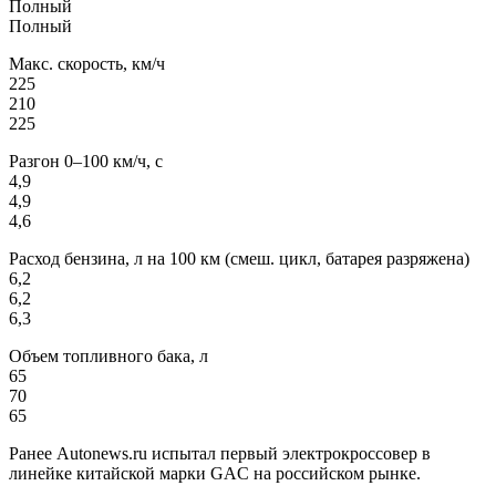
Полный
Полный
Макс. скорость, км/ч
225
210
225
Разгон 0–100 км/ч, с
4,9
4,9
4,6
Расход бензина, л на 100 км (смеш. цикл, батарея разряжена)
6,2
6,2
6,3
Объем топливного бака, л
65
70
65
Ранее Autonews.ru испытал первый электрокроссовер в
линейке китайской марки GAC на российском рынке.