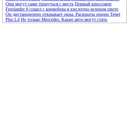
Они могут сами тронуться с места
Первый кроссовер
Freelander 8 сошел с конвейера в кислотно-зеленом цвете
Он дистанционно открывает окна. Раскрыты опции Tenet
Plus L4
Не только Mercedes. Какие авто могут стать
«кирпичами» из-за нового ПО
Mercedes-Benz отозвал 310
тыс. машин. Они могут сами тронуться с места
Первый
кроссовер Freelander 8 сошел с конвейера в кислотно-
зеленом цвете
Он дистанционно открывает окна.
Раскрыты опции Tenet Plus L4
От Eonyx до «Москвича».
Какие новые машины продаются дешевле 2 млн руб.
BMW
отказался от разработки конкурента «Гелика» из-за
сокращения расходов
Мировые автобренды сокращают
выпуск машин. Какие модели могут исчезнуть
Опасные
схемы и доплаты «утиля». Каковы риски при ввозе авто из
Киргизии
Как продавались автомобили EVOLUTE в
России в первом полугодии 2026 года
Больше, чем
кажется. Первый тест бюджетного кроссовера Tenet T4L
«Ждать полгода». Дилеры — о сроках появления нового
Maybach GLS в России
Новые цены, знаки и ОСАГО. К
чему еще готовиться водителям с 1 августа
ГАИ прояснила
ситуацию с наличием у водителей бланков европротокола
Что происходит с продажей бензина в разных регионах
России. Видео
Mini сделал новую версию Countryman с
прицелом на бездорожье
Возврат к истокам: как новая
VOLGA становится легендой
Mazda готовит родстер MX-5