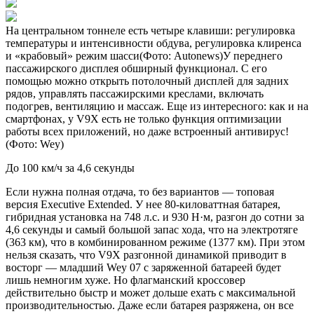
На центральном тоннеле есть четыре клавиши: регулировка
температуры и интенсивности обдува, регулировка клиренса
и «крабовый» режим шасси(Фото: Autonews)У переднего
пассажирского дисплея обширный функционал. С его
помощью можно открыть потолочный дисплей для задних
рядов, управлять пассажирскими креслами, включать
подогрев, вентиляцию и массаж. Еще из интересного: как и на
смартфонах, у V9X есть не только функция оптимизации
работы всех приложений, но даже встроенный антивирус!
(Фото: Wey)
До 100 км/ч за 4,6 секунды
Если нужна полная отдача, то без вариантов — топовая
версия Executive Extended. У нее 80-киловаттная батарея,
гибридная установка на 748 л.с. и 930 Н·м, разгон до сотни за
4,6 секунды и самый большой запас хода, что на электротяге
(363 км), что в комбинированном режиме (1377 км). При этом
нельзя сказать, что V9X разгонной динамикой приводит в
восторг — младший Wey 07 с заряженной батареей будет
лишь немногим хуже. Но флагманский кроссовер
действительно быстр и может дольше ехать с максимальной
производительностью. Даже если батарея разряжена, он все