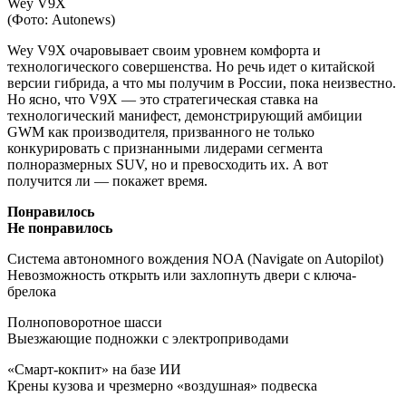
Wey V9X
(Фото: Autonews)
Wey V9X очаровывает своим уровнем комфорта и
технологического совершенства. Но речь идет о китайской
версии гибрида, а что мы получим в России, пока неизвестно.
Но ясно, что V9X — это стратегическая ставка на
технологический манифест, демонстрирующий амбиции
GWM как производителя, призванного не только
конкурировать с признанными лидерами сегмента
полноразмерных SUV, но и превосходить их. А вот
получится ли — покажет время.
Понравилось
Не понравилось
Система автономного вождения NOA (Navigate on Autopilot)
Невозможность открыть или захлопнуть двери с ключа-
брелока
Полноповоротное шасси
Выезжающие подножки с электроприводами
«Смарт-кокпит» на базе ИИ
Крены кузова и чрезмерно «воздушная» подвеска