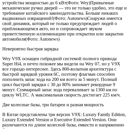
устройства мощностью до 6 кВт(Фото: Wey)Привычные
механические ручки дверей — это не только удобно, это еще и
требование китайского законодательства. Больше никаких
выдвижных извращений!(Фото: Autonews)Снаружи имеется
свой динамик, который не только предупреждает людей о
приближающемся авто, но и сопровождает звуком
приветственную иллюминацию при открытии или закрытии
автомобиля(Фото: Autonews)
Невероятно быстрая зарядка
Wey V9X оснащен гибридной системой полного привода
Super Hi4, и нечто похожее мы видели на Wey 07, но у V9X
все гораздо интереснее. Здесь 800-вольтная архитектура с
быстрой зарядкой уровня 6С, поэтому флагман способен
пополнить запас хода на 200 км всего за 5 минут. Полный
цикл быстрой зарядки с 30 до 80% занимает рекордные 9
минут. Суммарный запас хода переваливает за 1300 км по
циклу WLTC. А максимальная скорость достигает 225 км/ч.
Две колесные базы, три батареи и разная мощность
В Китае представлены три версии V9X: Luxury Family Edition,
Luxury Extended Version и Executive Extended Version. Они
различаются по длине колесной базы, емкости и напряжению