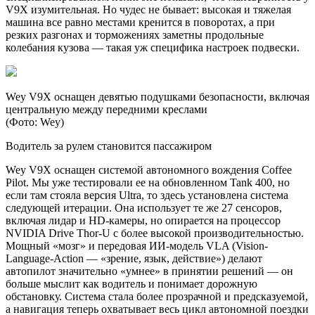
V9X изумительная. Но чудес не бывает: высокая и тяжелая
машина все равно местами кренится в поворотах, а при
резких разгонах и торможениях заметны продольные
колебания кузова — такая уж специфика настроек подвески.
Wey V9X оснащен девятью подушками безопасности, включая
центральную между передними креслами
(Фото: Wey)
Водитель за рулем становится пассажиром
Wey V9X оснащен системой автономного вождения Coffee
Pilot. Мы уже тестировали ее на обновленном Tank 400, но
если там стояла версия Ultra, то здесь установлена система
следующей итерации. Она использует те же 27 сенсоров,
включая лидар и HD-камеры, но опирается на процессор
NVIDIA Drive Thor-U с более высокой производительностью.
Мощный «мозг» и передовая ИИ-модель VLA (Vision-
Language-Action — «зрение, язык, действие») делают
автопилот значительно «умнее» в принятии решений — он
больше мыслит как водитель и понимает дорожную
обстановку. Система стала более прозрачной и предсказуемой,
а навигация теперь охватывает весь цикл автономной поездки