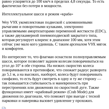
равно ускоряется до 100 км/ч в пределах 4,8 секунды. То есть
фактически без потери в мощности.
Интеллектуальное шасси и режим «краба»
Wey V9X укомплектован подвеской с алюминиевыми
рычагами и поворотными кулаками, электронно
управляемыми амортизаторами переменной жесткости (EDC),
а также двухкамерной пневмоподвеской закрытого типа,
которая регулирует клиренс в диапазоне 100 мм, хотя этим
сейчас уже мало кого удивишь. C таким арсеналом V9X мягок
и комфортен.
Но интереснее то, что флагман оснастили полноуправляемым
шасси, которое позволяет задним колесам поворачиваться на
угол до 10° в обе стороны. На низких скоростях колеса
поворачиваются в противофазе, что снижает радиус разворота
до 5,1 м, а на высоких, наоборот, колеса будут поворачивать
синфазно, то есть будут смотреть в одну и ту же сторону —
так повышается стабильность и маневренность при
перестроениях или движениях по скоростной дуге. Также
функционал имеет «крабовый режим» (Crab Mode) для
движения по диагонали, что поможет при выезде с тесной
парковки и наверняка вызовет удивление у прохожих.