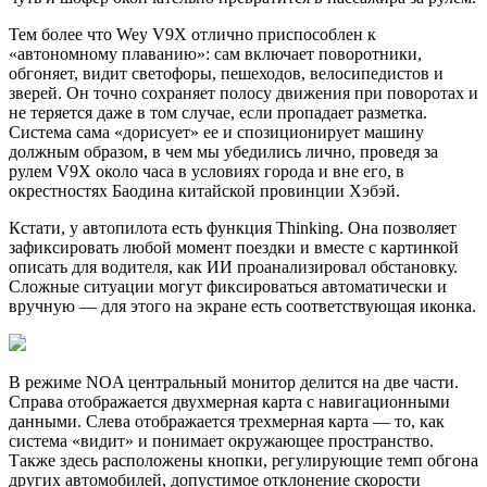
Тем более что Wey V9X отлично приспособлен к
«автономному плаванию»: сам включает поворотники,
обгоняет, видит светофоры, пешеходов, велосипедистов и
зверей. Он точно сохраняет полосу движения при поворотах и
не теряется даже в том случае, если пропадает разметка.
Система сама «дорисует» ее и спозиционирует машину
должным образом, в чем мы убедились лично, проведя за
рулем V9X около часа в условиях города и вне его, в
окрестностях Баодина китайской провинции Хэбэй.
Кстати, у автопилота есть функция Thinking. Она позволяет
зафиксировать любой момент поездки и вместе с картинкой
описать для водителя, как ИИ проанализировал обстановку.
Сложные ситуации могут фиксироваться автоматически и
вручную — для этого на экране есть соответствующая иконка.
В режиме NOA центральный монитор делится на две части.
Справа отображается двухмерная карта с навигационными
данными. Слева отображается трехмерная карта — то, как
система «видит» и понимает окружающее пространство.
Также здесь расположены кнопки, регулирующие темп обгона
других автомобилей, допустимое отклонение скорости