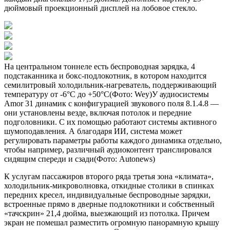
дюймовый проекционный дисплей на лобовое стекло.
На центральном тоннеле есть беспроводная зарядка, 4
подстаканника и бокс-подлокотник, в котором находится
семилитровый холодильник-нагреватель, поддерживающий
температуру от -6°С до +50°С(Фото: Wey)У аудиосистемы
Amor 31 динамик с конфигурацией звукового поля 8.1.4.8 —
они установлены везде, включая потолок и передние
подголовники. С их помощью работают системы активного
шумоподавления. А благодаря ИИ, система может
регулировать параметры работы каждого динамика отдельно,
чтобы например, различный аудиоконтент транслировался
сидящим спереди и сзади(Фото: Autonews)
К услугам пассажиров второго ряда третья зона «климата»,
холодильник-микроволновка, откидные столики в спинках
передних кресел, индивидуальные беспроводные зарядки,
встроенные прямо в дверные подлокотники и собственный
«тачскрин» 21,4 дюйма, выезжающий из потолка. Причем
экран не помешал разместить огромную панорамную крышу