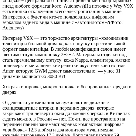
«подвале» центрального тоннеля привычный набор зарядных
гнезд любого формата(Фото: Autonews)На потолке у Wey V9X
есть кнопка отключения всего электропитания в машине.
Интересно, а будет ли кто-то пользоваться цифровым
зеркалом заднего вида в машине с «автопилотом»?(Фото:
Autonews)
Интерьер V9X — это торжество архитектуры «холодильник,
телевизор и большой диван», как в шутку окрестили такой
формат сами китайцы. В любой модификации салон имеет
шестиместную компоновку 2+2+2. Материалы отделки под
стать премиальному статусу: кожа Nappa, алькантара, мягкие
полимеры и металлические решетки акустической системы
Amor, которую GWM делает самостоятельно, — у нее 31
динамик мощностью 3080 Вт!
Хитрая тонировка, микроволновка и беспроводные зарядки в
дверях
Отдельного упоминания заслуживают выдвижные
солнцезащитные шторки в передних дверях, которые
закрывают три четверти окна до боковых зеркал: в Китае так
ездить можно, в России — нет. Почти все пространство на
передней панели занимают экраны: компактная цифровая
«приборка» 12,3 дюйма и два монитора мультимедиа,
каждый диагональю 17,3 дюйма. Дополняет картину 29-