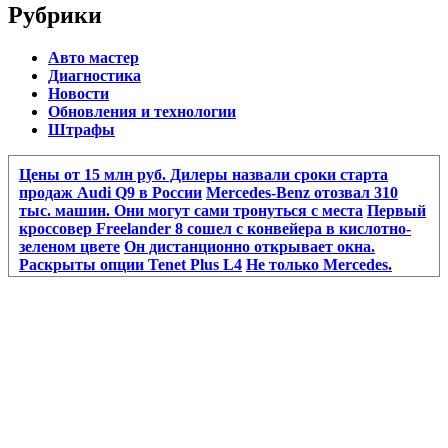
Рубрики
Авто мастер
Диагностика
Новости
Обновления и технологии
Штрафы
Цены от 15 млн руб. Дилеры назвали сроки старта
продаж Audi Q9 в России
Mercedes-Benz отозвал 310
тыс. машин. Они могут сами тронуться с места
Первый
кроссовер Freelander 8 сошел с конвейера в кислотно-
зеленом цвете
Он дистанционно открывает окна.
Раскрыты опции Tenet Plus L4
Не только Mercedes.
Какие авто могут стать «кирпичами» из-за нового ПО
Mercedes-Benz отозвал 310 тыс. машин. Они могут сами
тронуться с места
Первый кроссовер Freelander 8 сошел
с конвейера в кислотно-зеленом цвете
Он дистанционно
открывает окна. Раскрыты опции Tenet Plus L4
От
Eonyx до «Москвича». Какие новые машины
продаются дешевле 2 млн руб.
BMW отказался от
разработки конкурента «Гелика» из-за сокращения
расходов
Мировые автобренды сокращают выпуск
машин. Какие модели могут исчезнуть
Опасные схемы