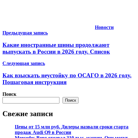
Новости
Навигация
Предыдущая запись
по
Какие иностранные шины продолжают
записям
выпускать в России в 2026 году. Список
Следующая запись
Как взыскать неустойку по ОСАГО в 2026 году.
Пошаговая инструкция
Поиск
Поиск
Свежие записи
Цены от 15 млн руб. Дилеры назвали сроки старта
продаж Audi Q9 в России
Mercedes-Benz отозвал 310 тыс. машин. Они могут