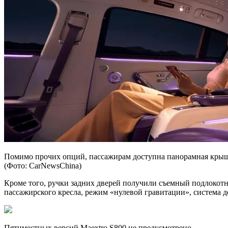
Помимо прочих опций, пассажирам доступна панорамная крыша
(Фото: CarNewsChina)
Кроме того, ручки задних дверей получили съемный подлокот
пассажирского кресла, режим «нулевой гравитации», система 
Пятиместных версий Maextro S800 не предусмотрено