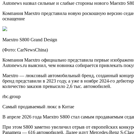
Autonews назвал сильные и слабые стороны нового Maextro S80
Компания Maextro представила новую роскошную версию седана
оснащение
Maextro S800 Grand Design
(Фото: CarNewsChina)
Компания Maextro официально представила первые изображения
Autonews.ru выяснил, чем новинка собирается привлекать поку
Maextro — люксовый автомобильный бренд, созданный концерн
бренд представили в 2023 году, а уже в ноябре 2024-го дебюти
количество заказов превысило 2,6 тыс. автомобилей.
rbc.group
Самый продаваемый люкс в Китае
В апреле 2026 года Maextro S800 стал самым продаваемым седа
При этом S800 заметно увеличил отрыв от европейских конкуре
Panamera — 616 автомобилей. Далее идут Mercedes-Benz S-Clas