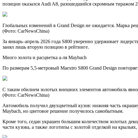
позиции оказался Audi A8, разошедшийся скромным тиражом 2
Глобальных изменений в Grand Design не ожидается. Марка реш
(Фото: CarNewsChina)
За январь–апрель 2026 года S800 уверенно удерживает лидерст
занял лишь вторую позицию в рейтинге.
Много золота и расцветка а-ля Maybach
По размерам 5,5-метровый Maextro S800 Grand Design повторяе
С таким обилием золотых внешних элементов автомобиль явно 
(Фото: CarNewsChina)
Автомобиль получил двухцветный кузов: нижняя часть окрашен
Maybach, но цветовое решение получилось самобытным.
Кроме того, седан украшен большим количеством золотых деко
части кузова, а также логотипы с золотой отделкой на крыльях