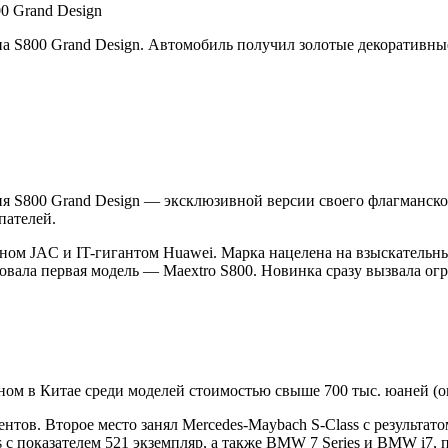
0 Grand Design
 S800 Grand Design. Автомобиль получил золотые декоративные
 S800 Grand Design — эксклюзивной версии своего флагманског
пателей.
ом JAC и IT-гигантом Huawei. Марка нацелена на взыскательн
ровала первая модель — Maextro S800. Новинка сразу вызвала огр
ном в Китае среди моделей стоимостью свыше 700 тыс. юаней (ок
нтов. Второе место занял Mercedes-Maybach S-Class с результат
s с показателем 521 экземпляр, а также BMW 7 Series и BMW i7