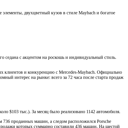
 элементы, двухцветный кузов в стиле Maybach и богатое
о седана с акцентом на роскошь и индивидуальный стиль.
ых клиентов и конкуренцию с Mercedes-Maybach. Официально
омный интерес на рынке: всего за 72 часа после старта продаж
оло $103 тыс.). За месяц было реализовано 1142 автомобиля.
ом 736 проданных машин, а следом расположился Porsche
, продажи которых суммарно составили 436 машин. На шестой