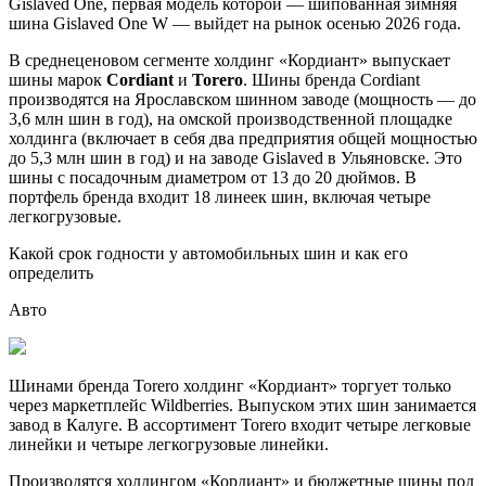
Gislaved One, первая модель которой — шипованная зимняя
шина Gislaved One W — выйдет на рынок осенью 2026 года.
В среднеценовом сегменте холдинг «Кордиант» выпускает
шины марок
Cordiant
и
Torero
. Шины бренда Cordiant
производятся на Ярославском шинном заводе (мощность — до
3,6 млн шин в год), на омской производственной площадке
холдинга (включает в себя два предприятия общей мощностью
до 5,3 млн шин в год) и на заводе Gislaved в Ульяновске. Это
шины с посадочным диаметром от 13 до 20 дюймов. В
портфель бренда входит 18 линеек шин, включая четыре
легкогрузовые.
Какой срок годности у автомобильных шин и как его
определить
Авто
Шинами бренда Torero холдинг «Кордиант» торгует только
через маркетплейс Wildberries. Выпуском этих шин занимается
завод в Калуге. В ассортимент Torero входит четыре легковые
линейки и четыре легкогрузовые линейки.
Производятся холдингом «Кордиант» и бюджетные шины под