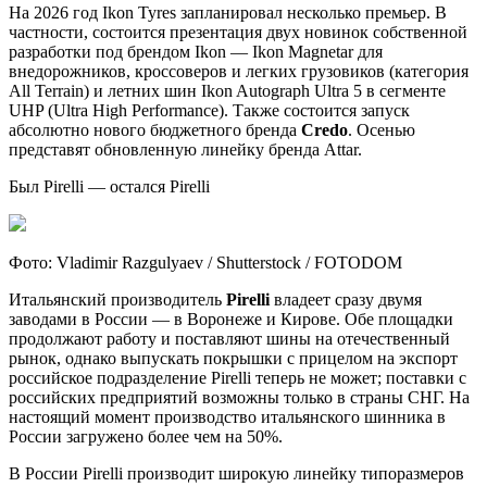
На 2026 год Ikon Tyres запланировал несколько премьер. В
частности, состоится презентация двух новинок собственной
разработки под брендом Ikon — Ikon Magnetar для
внедорожников, кроссоверов и легких грузовиков (категория
All Terrain) и летних шин Ikon Autograph Ultra 5 в сегменте
UHP (Ultra High Performance). Также состоится запуск
абсолютно нового бюджетного бренда
Credo
. Осенью
представят обновленную линейку бренда Attar.
Был Pirelli — остался Pirelli
Фото: Vladimir Razgulyaev / Shutterstock / FOTODOM
Итальянский производитель
Pirelli
владеет сразу двумя
заводами в России — в Воронеже и Кирове. Обе площадки
продолжают работу и поставляют шины на отечественный
рынок, однако выпускать покрышки с прицелом на экспорт
российское подразделение Pirelli теперь не может; поставки с
российских предприятий возможны только в страны СНГ. На
настоящий момент производство итальянского шинника в
России загружено более чем на 50%.
В России Pirelli производит широкую линейку типоразмеров