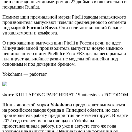
шин с посадочным диаметром до 22 дюймов включительно и
покрышки Runflat.
Помимо шин премиальной марки Pirelli заводы итальянского
производителя выпускают изделия среднеценового сегмента
под маркой
Formula Rosso
. Они сочетают хороший баланс
управляемости и комфорта.
О прекращении выпуска шин Pirelli в России речи не идет.
Минувшей зимой производитель выпустил новую зимнюю
нешипованную шину Pirelli Ice Zero FR3 для нашего рынка и
планирует дальнейшее развитие модельной линейки под
основным и под дочерним брендом.
Yokohama — работает
Фото: KULLAPONG PARCHERAT / Shutterstock / FOTODOM
Шины японской марки
Yokohama
продолжают выпускаться
на российском заводе бренда в Липецкой области, но сам
производитель работу предприятия не комментирует. В марте
2022 года отечественная площадка Yokohama
приостанавливала работу, но уже в августе того же года
возобновила выпуск шин. Официальной информации об