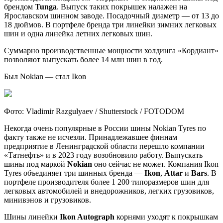
брендом
Tunga
. Выпуск таких покрышек налажен на
Ярославском шинном заводе. Посадочный диаметр — от 13 до
18 дюймов. В портфеле бренда три линейки зимних легковых
шин и одна линейка летних легковых шин.
Суммарно производственные мощности холдинга «Кордиант»
позволяют выпускать более 14 млн шин в год.
Был Nokian — стал Ikon
Фото: Vladimir Razgulyaev / Shutterstock / FOTODOM
Некогда очень популярные в России шины Nokian Tyres по
факту также не исчезли. Принадлежавшее финнам
предприятие в Ленинградской области перешло компании
«Татнефть» и в 2023 году возобновило работу. Выпускать
шины под маркой
Nokian
оно сейчас не может. Компания Ikon
Tyres объединяет три шинных бренда —
Ikon
,
Attar
и
Bars
. В
портфеле производителя более 1 200 типоразмеров шин для
легковых автомобилей и внедорожников, легких грузовиков,
минивэнов и грузовиков.
Шины линейки
Ikon Autograph
корнями уходят к покрышкам