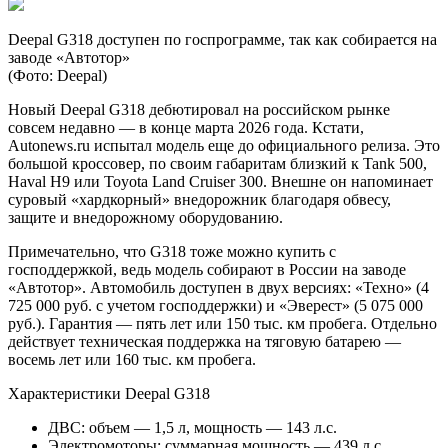
Deepal G318 доступен по госпрограмме, так как собирается на
заводе «Автотор»
(Фото: Deepal)
Новый Deepal G318 дебютировал на российском рынке
совсем недавно — в конце марта 2026 года. Кстати,
Autonews.ru испытал модель еще до официального релиза. Это
большой кроссовер, по своим габаритам близкий к Tank 500,
Haval H9 или Toyota Land Cruiser 300. Внешне он напоминает
суровый «хардкорный» внедорожник благодаря обвесу,
защите и внедорожному оборудованию.
Примечательно, что G318 тоже можно купить с
господдержкой, ведь модель собирают в России на заводе
«Автотор». Автомобиль доступен в двух версиях: «Техно» (4
725 000 руб. с учетом господдержки) и «Эверест» (5 075 000
руб.). Гарантия — пять лет или 150 тыс. км пробега. Отдельно
действует техническая поддержка на тяговую батарею —
восемь лет или 160 тыс. км пробега.
Характеристики Deepal G318
ДВС: объем — 1,5 л, мощность — 143 л.с.
Электромоторы: суммарная мощность — 439 л.с.