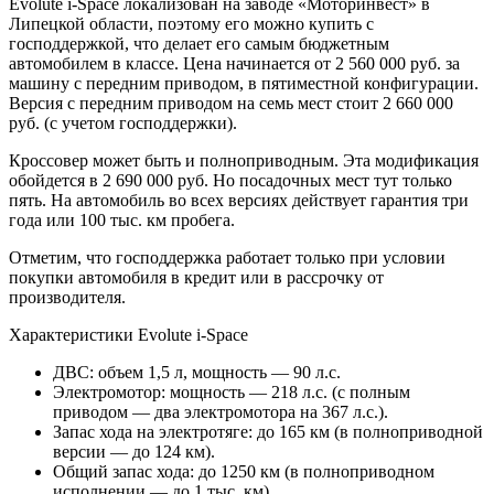
Evolute i-Space локализован на заводе «Моторинвест» в
Липецкой области, поэтому его можно купить с
господдержкой, что делает его самым бюджетным
автомобилем в классе. Цена начинается от 2 560 000 руб. за
машину с передним приводом, в пятиместной конфигурации.
Версия с передним приводом на семь мест стоит 2 660 000
руб. (с учетом господдержки).
Кроссовер может быть и полноприводным. Эта модификация
обойдется в 2 690 000 руб. Но посадочных мест тут только
пять. На автомобиль во всех версиях действует гарантия три
года или 100 тыс. км пробега.
Отметим, что господдержка работает только при условии
покупки автомобиля в кредит или в рассрочку от
производителя.
Характеристики Evolute i-Space
ДВС: объем 1,5 л, мощность — 90 л.с.
Электромотор: мощность — 218 л.с. (с полным
приводом — два электромотора на 367 л.с.).
Запас хода на электротяге: до 165 км (в полноприводной
версии — до 124 км).
Общий запас хода: до 1250 км (в полноприводном
исполнении — до 1 тыс. км).