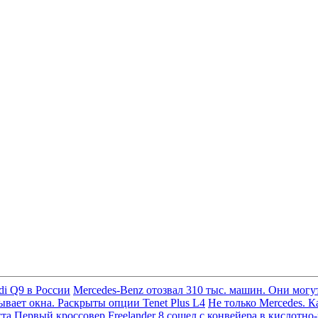
di Q9 в России
Mercedes-Benz отозвал 310 тыс. машин. Они могут
вает окна. Раскрыты опции Tenet Plus L4
Не только Mercedes. К
ста
Первый кроссовер Freelander 8 сошел с конвейера в кислотно