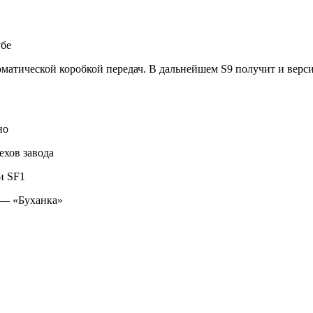
убе
оматической коробкой передач. В дальнейшем S9 получит и верс
но
ехов завода
и SF1
 — «Буханка»