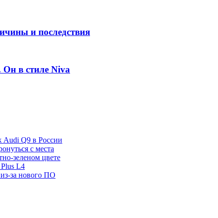
ричины и последствия
 Он в стиле Niva
ж Audi Q9 в России
ронуться с места
отно-зеленом цвете
Plus L4
 из-за нового ПО