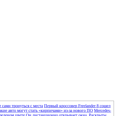
 сами тронуться с места
Первый кроссовер Freelander 8 сошел
акие авто могут стать «кирпичами» из-за нового ПО
Mercedes-
-зеленом цвете
Он дистанционно открывает окна. Раскрыты